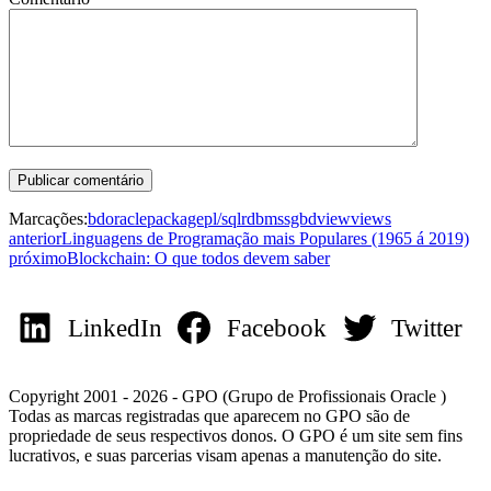
Marcações:
bd
oracle
package
pl/sql
rdbms
sgbd
view
views
anterior
Linguagens de Programação mais Populares (1965 á 2019)
próximo
Blockchain: O que todos devem saber
LinkedIn
Facebook
Twitter
Copyright 2001 - 2026 - GPO (Grupo de Profissionais Oracle )
Todas as marcas registradas que aparecem no GPO são de
propriedade de seus respectivos donos. O GPO é um site sem fins
lucrativos, e suas parcerias visam apenas a manutenção do site.