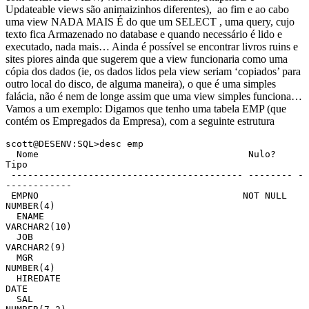
Updateable views são animaizinhos diferentes), ao fim e ao cabo
uma view NADA MAIS É do que um SELECT , uma query, cujo
texto fica Armazenado no database e quando necessário é lido e
executado, nada mais… Ainda é possível se encontrar livros ruins e
sites piores ainda que sugerem que a view funcionaria como uma
cópia dos dados (ie, os dados lidos pela view seriam ‘copiados’ para
outro local do disco, de alguma maneira), o que é uma simples
falácia, não é nem de longe assim que uma view simples funciona…
Vamos a um exemplo: Digamos que tenho uma tabela EMP (que
contém os Empregados da Empresa), com a seguinte estrutura
scott@DESENV:SQL>desc emp

  Nome                                      Nulo?    
Tipo

 ------------------------------------------ -------- -
------------

 EMPNO                                     NOT NULL 
NUMBER(4)

  ENAME                                              
VARCHAR2(10)

  JOB                                                
VARCHAR2(9)

  MGR                                                
NUMBER(4)

  HIREDATE                                           
DATE

  SAL                                                