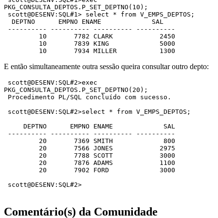
PKG_CONSULTA_DEPTOS.P_SET_DEPTNO(10);

 scott@DESENV:SQL#1> select * from V_EMPS_DEPTOS;

  DEPTNO      EMPNO ENAME             SAL

 ---------- ---------- ---------- ----------

         10       7782 CLARK            2450

         10       7839 KING             5000

         10       7934 MILLER           1300 
E então simultaneamente outra sessão queira consultar outro depto:
 scott@DESENV:SQL#2>exec 
PKG_CONSULTA_DEPTOS.P_SET_DEPTNO(20);

 Procedimento PL/SQL concluído com sucesso.

 scott@DESENV:SQL#2>select * from V_EMPS_DEPTOS;

     DEPTNO      EMPNO ENAME             SAL

 ---------- ---------- ---------- ----------

         20       7369 SMITH             800

         20       7566 JONES            2975

         20       7788 SCOTT            3000

         20       7876 ADAMS            1100

         20       7902 FORD             3000

 scott@DESENV:SQL#2> 

Comentário(s) da Comunidade