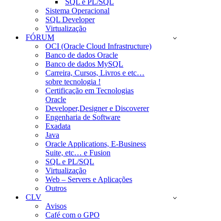
SQL e PL/SQL
Sistema Operacional
SQL Developer
Virtualização
FÓRUM
OCI (Oracle Cloud Infrastructure)
Banco de dados Oracle
Banco de dados MySQL
Carreira, Cursos, Livros e etc…
sobre tecnologia !
Certificação em Tecnologias
Oracle
Developer,Designer e Discoverer
Engenharia de Software
Exadata
Java
Oracle Applications, E-Business
Suite, etc… e Fusion
SQL e PL/SQL
Virtualização
Web – Servers e Aplicações
Outros
CLV
Avisos
Café com o GPO