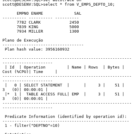
scott@DESENV:SQL>select * from V_EMPS_DEPTO_10;

      EMPNO ENAME             SAL

---------- ---------- ----------

      7782 CLARK            2450

      7839 KING             5000

      7934 MILLER           1300 

Plano de Execução

----------------------------------

 Plan hash value: 3956160932

------------------------------------------------------
---------------------

 | Id  | Operation         | Name | Rows  | Bytes | 
Cost (%CPU)| Time     |

------------------------------------------------------
---------------------

 |   0 | SELECT STATEMENT  |      |     3 |    51 |     
3   (0)| 00:00:01 |

 |*  1 |  TABLE ACCESS FULL| EMP  |     3 |    51 |     
3   (0)| 00:00:01 |

------------------------------------------------------
---------------------

 Predicate Information (identified by operation id):

-----------------------------------------------------

 1 - filter("DEPTNO"=10)
