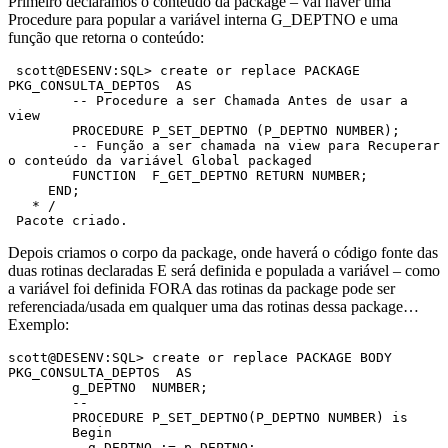
Primeiro declaramos o conteúdo da package – vai haver uma
Procedure para popular a variável interna G_DEPTNO e uma
função que retorna o conteúdo:
 scott@DESENV:SQL> create or replace PACKAGE 
PKG_CONSULTA_DEPTOS  AS

        -- Procedure a ser Chamada Antes de usar a 
view

        PROCEDURE P_SET_DEPTNO (P_DEPTNO NUMBER);

        -- Função a ser chamada na view para Recuperar 
o conteúdo da variável Global packaged

        FUNCTION  F_GET_DEPTNO RETURN NUMBER;

     END;

   * / 

 Pacote criado. 
Depois criamos o corpo da package, onde haverá o código fonte das
duas rotinas declaradas E será definida e populada a variável – como
a variável foi definida FORA das rotinas da package pode ser
referenciada/usada em qualquer uma das rotinas dessa package…
Exemplo:
scott@DESENV:SQL> create or replace PACKAGE BODY 
PKG_CONSULTA_DEPTOS  AS

        g_DEPTNO  NUMBER;

        --

        PROCEDURE P_SET_DEPTNO(P_DEPTNO NUMBER) is

        Begin

          g_DEPTNO := p_DEPTNO;
