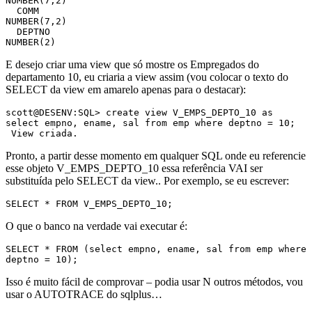
NUMBER(7,2)

  COMM                                               
NUMBER(7,2)

  DEPTNO                                             
NUMBER(2)
E desejo criar uma view que só mostre os Empregados do
departamento 10, eu criaria a view assim (vou colocar o texto do
SELECT da view em amarelo apenas para o destacar):
scott@DESENV:SQL> create view V_EMPS_DEPTO_10 as 
select empno, ename, sal from emp where deptno = 10;

 View criada.
Pronto, a partir desse momento em qualquer SQL onde eu referencie
esse objeto V_EMPS_DEPTO_10 essa referência VAI ser
substituída pelo SELECT da view.. Por exemplo, se eu escrever:
SELECT * FROM V_EMPS_DEPTO_10;
O que o banco na verdade vai executar é:
SELECT * FROM (select empno, ename, sal from emp where 
deptno = 10);
Isso é muito fácil de comprovar – podia usar N outros métodos, vou
usar o AUTOTRACE do sqlplus…