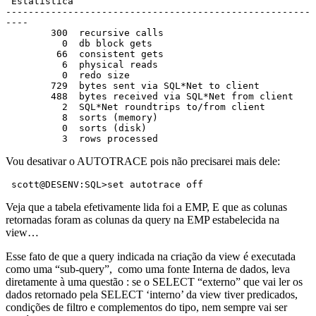
 Estatística

------------------------------------------------------
----

        300  recursive calls

          0  db block gets

         66  consistent gets

          6  physical reads

          0  redo size

        729  bytes sent via SQL*Net to client

        488  bytes received via SQL*Net from client

          2  SQL*Net roundtrips to/from client

          8  sorts (memory)

          0  sorts (disk)

          3  rows processed 
Vou desativar o AUTOTRACE pois não precisarei mais dele:
 scott@DESENV:SQL>set autotrace off 
Veja que a tabela efetivamente lida foi a EMP, E que as colunas
retornadas foram as colunas da query na EMP estabelecida na
view…
Esse fato de que a query indicada na criação da view é executada
como uma “sub-query”, como uma fonte Interna de dados, leva
diretamente à uma questão : se o SELECT “externo” que vai ler os
dados retornado pela SELECT ‘interno’ da view tiver predicados,
condições de filtro e complementos do tipo, nem sempre vai ser