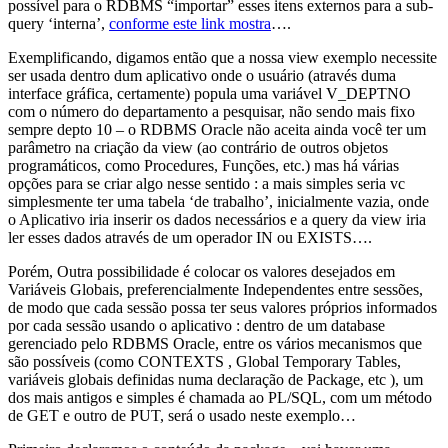
possível para o RDBMS “importar” esses itens externos para a sub-
query ‘interna’,
conforme este link mostra
….
Exemplificando, digamos então que a nossa view exemplo necessite
ser usada dentro dum aplicativo onde o usuário (através duma
interface gráfica, certamente) popula uma variável V_DEPTNO
com o número do departamento a pesquisar, não sendo mais fixo
sempre depto 10 – o RDBMS Oracle não aceita ainda você ter um
parâmetro na criação da view (ao contrário de outros objetos
programáticos, como Procedures, Funções, etc.) mas há várias
opções para se criar algo nesse sentido : a mais simples seria vc
simplesmente ter uma tabela ‘de trabalho’, inicialmente vazia, onde
o Aplicativo iria inserir os dados necessários e a query da view iria
ler esses dados através de um operador IN ou EXISTS….
Porém, Outra possibilidade é colocar os valores desejados em
Variáveis Globais, preferencialmente Independentes entre sessões,
de modo que cada sessão possa ter seus valores próprios informados
por cada sessão usando o aplicativo : dentro de um database
gerenciado pelo RDBMS Oracle, entre os vários mecanismos que
são possíveis (como CONTEXTS , Global Temporary Tables,
variáveis globais definidas numa declaração de Package, etc ), um
dos mais antigos e simples é chamada ao PL/SQL, com um método
de GET e outro de PUT, será o usado neste exemplo…