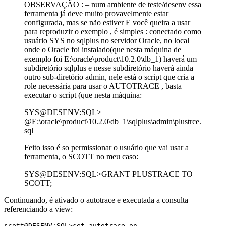
OBSERVAÇÃO : – num ambiente de teste/desenv essa
ferramenta já deve muito provavelmente estar
configurada, mas se não estiver E você queira a usar
para reproduzir o exemplo , é simples : conectado como
usuário SYS no sqlplus no servidor Oracle, no local
onde o Oracle foi instalado(que nesta máquina de
exemplo foi E:\oracle\product\10.2.0\db_1) haverá um
subdiretório sqlplus e nesse subdiretório haverá ainda
outro sub-diretório admin, nele está o script que cria a
role necessária para usar o AUTOTRACE , basta
executar o script (que nesta máquina:
SYS@DESENV:SQL>
@E:\oracle\product\10.2.0\db_1\sqlplus\admin\plustrce.
sql
Feito isso é so permissionar o usuário que vai usar a
ferramenta, o SCOTT no meu caso:
SYS@DESENV:SQL>GRANT PLUSTRACE TO
SCOTT;
Continuando, é ativado o autotrace e executada a consulta
referenciando a view:
scott@DESENV:SQL>set autotrace on
