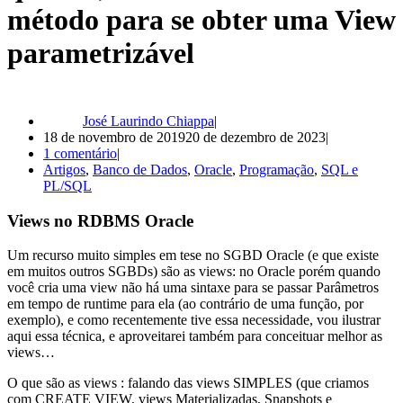
método para se obter uma View
parametrizável
José Laurindo Chiappa
18 de novembro de 2019
20 de dezembro de 2023
1 comentário
Artigos
,
Banco de Dados
,
Oracle
,
Programação
,
SQL e
PL/SQL
Views no RDBMS Oracle
Um recurso muito simples em tese no SGBD Oracle (e que existe
em muitos outros SGBDs) são as views: no Oracle porém quando
você cria uma view não há uma sintaxe para se passar Parâmetros
em tempo de runtime para ela (ao contrário de uma função, por
exemplo), e como recentemente tive essa necessidade, vou ilustrar
aqui essa técnica, e aproveitarei também para conceituar melhor as
views…
O que são as views : falando das views SIMPLES (que criamos
com CREATE VIEW, views Materializadas, Snapshots e