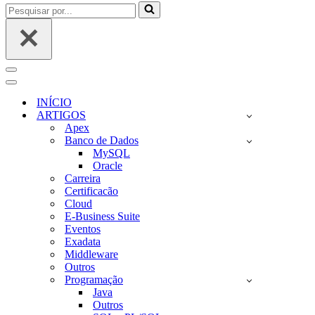
Pesquisar
por...
Menu
de
Menu
navegação
de
INÍCIO
navegação
ARTIGOS
Apex
Banco de Dados
MySQL
Oracle
Carreira
Certificacão
Cloud
E-Business Suite
Eventos
Exadata
Middleware
Outros
Programação
Java
Outros