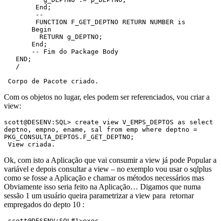
        End;

        --

        FUNCTION F_GET_DEPTNO RETURN NUMBER is

       Begin

         RETURN g_DEPTNO;

       End;

       -- Fim do Package Body

   END;

   /

 Corpo de Pacote criado. 
Com os objetos no lugar, eles podem ser referenciados, vou criar a
view:
scott@DESENV:SQL> create view V_EMPS_DEPTOS as select 
deptno, empno, ename, sal from emp where deptno = 
PKG_CONSULTA_DEPTOS.F_GET_DEPTNO;

 View criada. 
Ok, com isto a Aplicação que vai consumir a view já pode Popular a
variável e depois consultar a view – no exemplo vou usar o sqlplus
como se fosse a Aplicação e chamar os métodos necessários mas
Obviamente isso seria feito na Aplicação… Digamos que numa
sessão 1 um usuário queira parametrizar a view para retornar
empregados do depto 10 :
 scott@DESENV:SQL#1>exec  