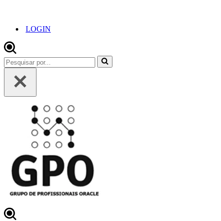
LOGIN
Pesquisar
por...