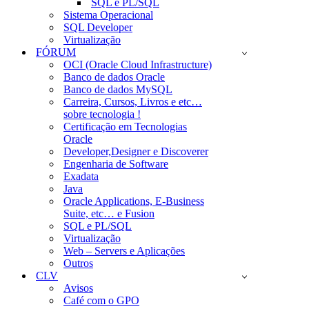
SQL e PL/SQL
Sistema Operacional
SQL Developer
Virtualização
FÓRUM
OCI (Oracle Cloud Infrastructure)
Banco de dados Oracle
Banco de dados MySQL
Carreira, Cursos, Livros e etc…
sobre tecnologia !
Certificação em Tecnologias
Oracle
Developer,Designer e Discoverer
Engenharia de Software
Exadata
Java
Oracle Applications, E-Business
Suite, etc… e Fusion
SQL e PL/SQL
Virtualização
Web – Servers e Aplicações
Outros
CLV
Avisos
Café com o GPO