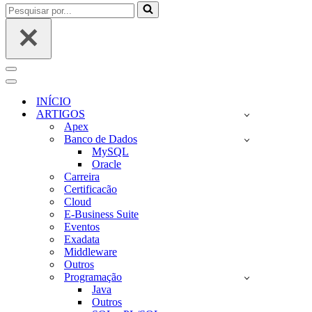
Pesquisar
por...
Menu
de
Menu
navegação
de
INÍCIO
navegação
ARTIGOS
Apex
Banco de Dados
MySQL
Oracle
Carreira
Certificacão
Cloud
E-Business Suite
Eventos
Exadata
Middleware
Outros
Programação
Java
Outros