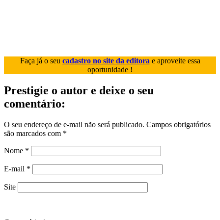
Faça já o seu
cadastro no site da editora
e aproveite essa
oportunidade !
Prestigie o autor e deixe o seu
comentário:
O seu endereço de e-mail não será publicado.
Campos obrigatórios
são marcados com
*
Nome
*
E-mail
*
Site