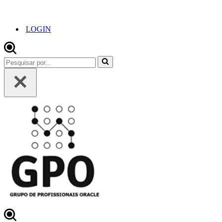
LOGIN
Pesquisar
por...