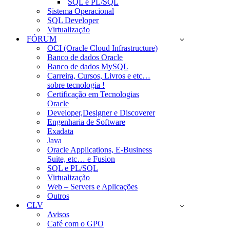
SQL e PL/SQL
Sistema Operacional
SQL Developer
Virtualização
FÓRUM
OCI (Oracle Cloud Infrastructure)
Banco de dados Oracle
Banco de dados MySQL
Carreira, Cursos, Livros e etc…
sobre tecnologia !
Certificação em Tecnologias
Oracle
Developer,Designer e Discoverer
Engenharia de Software
Exadata
Java
Oracle Applications, E-Business
Suite, etc… e Fusion
SQL e PL/SQL
Virtualização
Web – Servers e Aplicações
Outros
CLV
Avisos
Café com o GPO