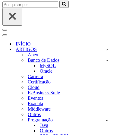
Pesquisar
por...
Menu
de
Menu
navegação
de
INÍCIO
navegação
ARTIGOS
Apex
Banco de Dados
MySQL
Oracle
Carreira
Certificacão
Cloud
E-Business Suite
Eventos
Exadata
Middleware
Outros
Programação
Java
Outros