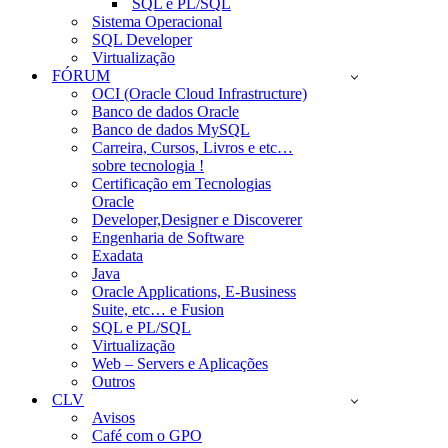
SQL e PL/SQL
Sistema Operacional
SQL Developer
Virtualização
FÓRUM
OCI (Oracle Cloud Infrastructure)
Banco de dados Oracle
Banco de dados MySQL
Carreira, Cursos, Livros e etc…
sobre tecnologia !
Certificação em Tecnologias
Oracle
Developer,Designer e Discoverer
Engenharia de Software
Exadata
Java
Oracle Applications, E-Business
Suite, etc… e Fusion
SQL e PL/SQL
Virtualização
Web – Servers e Aplicações
Outros
CLV
Avisos
Café com o GPO