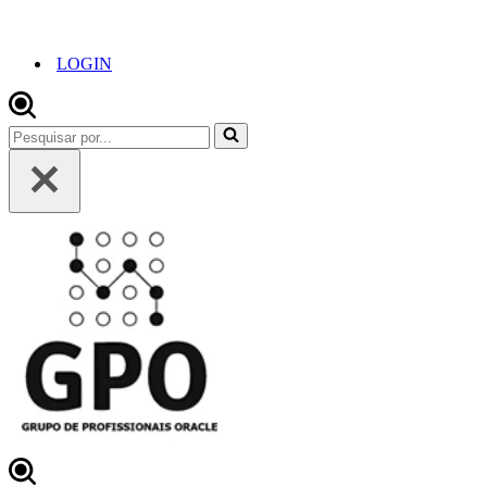
LOGIN
Pesquisar
por...