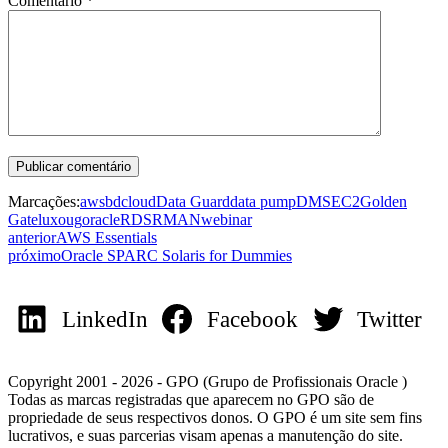
Comentário
*
Marcações:
aws
bd
cloud
Data Guard
data pump
DMS
EC2
Golden
Gate
luxoug
oracle
RDS
RMAN
webinar
anterior
AWS Essentials
próximo
Oracle SPARC Solaris for Dummies
LinkedIn
Facebook
Twitter
Copyright 2001 - 2026 - GPO (Grupo de Profissionais Oracle )
Todas as marcas registradas que aparecem no GPO são de
propriedade de seus respectivos donos. O GPO é um site sem fins
lucrativos, e suas parcerias visam apenas a manutenção do site.