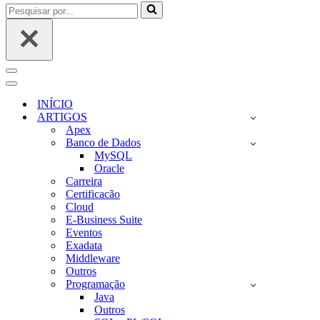
Pesquisar
por...
Menu
de
Menu
navegação
de
INÍCIO
navegação
ARTIGOS
Apex
Banco de Dados
MySQL
Oracle
Carreira
Certificacão
Cloud
E-Business Suite
Eventos
Exadata
Middleware
Outros
Programação
Java
Outros