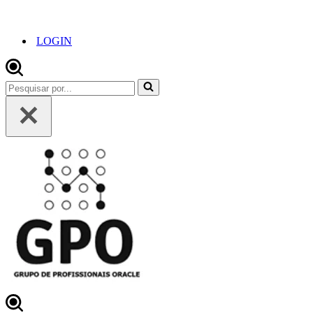
LOGIN
Pesquisar
por...