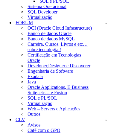
SQL e PL/SQL
Sistema Operacional
SQL Developer
Virtualização
FÓRUM
OCI (Oracle Cloud Infrastructure)
Banco de dados Oracle
Banco de dados MySQL
Carreira, Cursos, Livros e etc…
sobre tecnologia !
Certificação em Tecnologias
Oracle
Developer,Designer e Discoverer
Engenharia de Software
Exadata
Java
Oracle Applications, E-Business
Suite, etc… e Fusion
SQL e PL/SQL
Virtualização
Web – Servers e Aplicações
Outros
CLV
Avisos
Café com o GPO