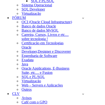
SQL e PL/SQL
Sistema Operacional
SQL Developer
Virtualização
FÓRUM
OCI (Oracle Cloud Infrastructure)
Banco de dados Oracle
Banco de dados MySQL
Carreira, Cursos, Livros e etc…
sobre tecnologia !
Certificação em Tecnologias
Oracle
Developer,Designer e Discoverer
Engenharia de Software
Exadata
Java
Oracle Applications, E-Business
Suite, etc… e Fusion
SQL e PL/SQL
Virtualização
Web – Servers e Aplicações
Outros
CLV
Avisos
Café com o GPO