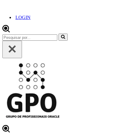
LOGIN
Pesquisar
por...