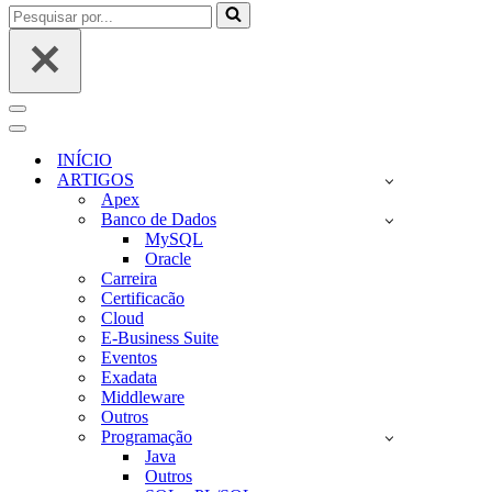
Pesquisar
por...
Menu
de
Menu
navegação
de
INÍCIO
navegação
ARTIGOS
Apex
Banco de Dados
MySQL
Oracle
Carreira
Certificacão
Cloud
E-Business Suite
Eventos
Exadata
Middleware
Outros
Programação
Java
Outros