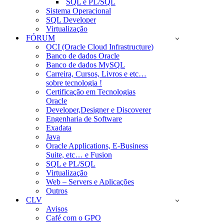
SQL e PL/SQL
Sistema Operacional
SQL Developer
Virtualização
FÓRUM
OCI (Oracle Cloud Infrastructure)
Banco de dados Oracle
Banco de dados MySQL
Carreira, Cursos, Livros e etc…
sobre tecnologia !
Certificação em Tecnologias
Oracle
Developer,Designer e Discoverer
Engenharia de Software
Exadata
Java
Oracle Applications, E-Business
Suite, etc… e Fusion
SQL e PL/SQL
Virtualização
Web – Servers e Aplicações
Outros
CLV
Avisos
Café com o GPO