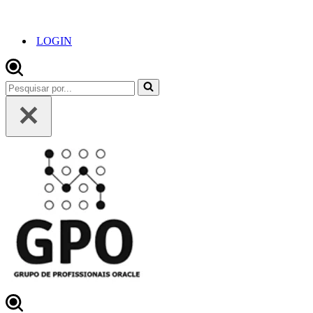
LOGIN
Pesquisar
por...