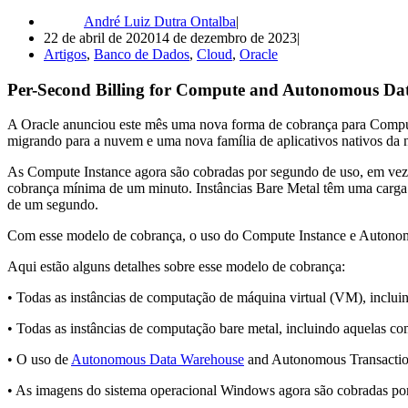
André Luiz Dutra Ontalba
22 de abril de 2020
14 de dezembro de 2023
Artigos
,
Banco de Dados
,
Cloud
,
Oracle
Per-Second Billing for Compute and Autonomous Da
A Oracle anunciou este mês uma nova forma de cobrança para Compute
migrando para a nuvem e uma nova família de aplicativos nativos d
As Compute Instance agora são cobradas por segundo de uso, em vez de
cobrança mínima de um minuto. Instâncias Bare Metal têm uma carga 
de um segundo.
Com esse modelo de cobrança, o uso do Compute Instance e Autonom
Aqui estão alguns detalhes sobre esse modelo de cobrança:
• Todas as instâncias de computação de máquina virtual (VM), incl
• Todas as instâncias de computação bare metal, incluindo aquelas
• O uso de
Autonomous Data Warehouse
and Autonomous Transactio
• As imagens do sistema operacional Windows agora são cobradas 