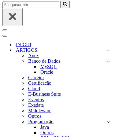
Pesquisar
por...
Menu
de
Menu
navegação
de
INÍCIO
navegação
ARTIGOS
Apex
Banco de Dados
MySQL
Oracle
Carreira
Certificacão
Cloud
E-Business Suite
Eventos
Exadata
Middleware
Outros
Programação
Java
Outros