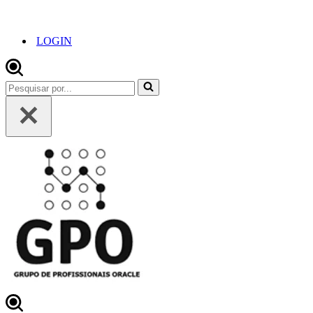
LOGIN
Pesquisar
por...