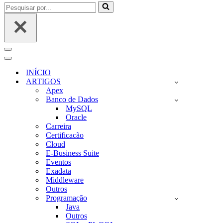
Pesquisar
por...
Menu
de
Menu
navegação
de
INÍCIO
navegação
ARTIGOS
Apex
Banco de Dados
MySQL
Oracle
Carreira
Certificacão
Cloud
E-Business Suite
Eventos
Exadata
Middleware
Outros
Programação
Java
Outros