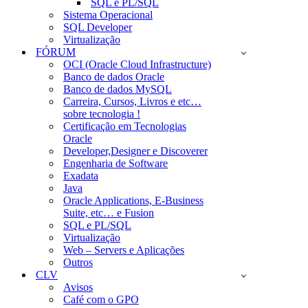
SQL e PL/SQL
Sistema Operacional
SQL Developer
Virtualização
FÓRUM
OCI (Oracle Cloud Infrastructure)
Banco de dados Oracle
Banco de dados MySQL
Carreira, Cursos, Livros e etc…
sobre tecnologia !
Certificação em Tecnologias
Oracle
Developer,Designer e Discoverer
Engenharia de Software
Exadata
Java
Oracle Applications, E-Business
Suite, etc… e Fusion
SQL e PL/SQL
Virtualização
Web – Servers e Aplicações
Outros
CLV
Avisos
Café com o GPO