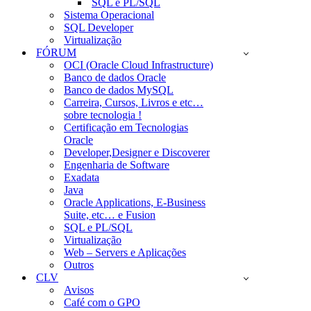
SQL e PL/SQL
Sistema Operacional
SQL Developer
Virtualização
FÓRUM
OCI (Oracle Cloud Infrastructure)
Banco de dados Oracle
Banco de dados MySQL
Carreira, Cursos, Livros e etc…
sobre tecnologia !
Certificação em Tecnologias
Oracle
Developer,Designer e Discoverer
Engenharia de Software
Exadata
Java
Oracle Applications, E-Business
Suite, etc… e Fusion
SQL e PL/SQL
Virtualização
Web – Servers e Aplicações
Outros
CLV
Avisos
Café com o GPO