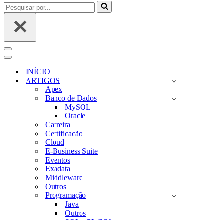
Pesquisar
por...
Menu
de
Menu
navegação
de
INÍCIO
navegação
ARTIGOS
Apex
Banco de Dados
MySQL
Oracle
Carreira
Certificacão
Cloud
E-Business Suite
Eventos
Exadata
Middleware
Outros
Programação
Java
Outros