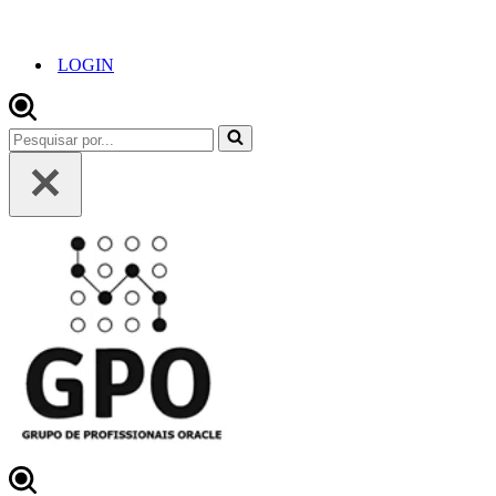
LOGIN
Pesquisar
por...