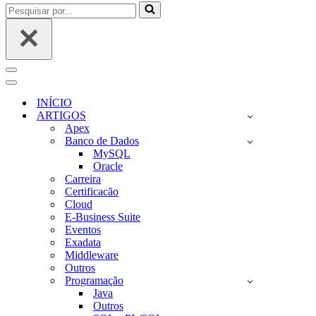
Pesquisar
por...
Menu
de
Menu
navegação
de
INÍCIO
navegação
ARTIGOS
Apex
Banco de Dados
MySQL
Oracle
Carreira
Certificacão
Cloud
E-Business Suite
Eventos
Exadata
Middleware
Outros
Programação
Java
Outros