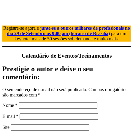
Registre-se agora e
junte-se a outros milhares de profissionais no
dia 29 de Setembro às 9:00
am (horário de Brasília)
para um
keynote, mais de 50 sessões sob demanda e muito mais.
Calendário de Eventos/Treinamentos
Prestigie o autor e deixe o seu
comentário:
O seu endereço de e-mail não será publicado.
Campos obrigatórios
são marcados com
*
Nome
*
E-mail
*
Site