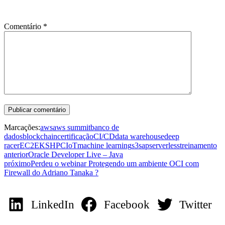
Comentário
*
Marcações:
aws
aws summit
banco de
dados
blockchain
certificação
CI/CD
data warehouse
deep
racer
EC2
EKS
HPC
IoT
machine learning
s3
sap
serverless
treinamento
anterior
Oracle Developer Live – Java
próximo
Perdeu o webinar Protegendo um ambiente OCI com
Firewall do Adriano Tanaka ?
LinkedIn
Facebook
Twitter