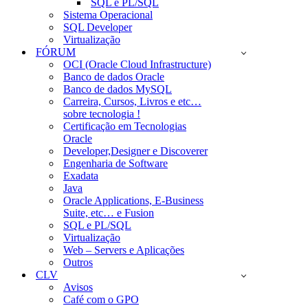
SQL e PL/SQL
Sistema Operacional
SQL Developer
Virtualização
FÓRUM
OCI (Oracle Cloud Infrastructure)
Banco de dados Oracle
Banco de dados MySQL
Carreira, Cursos, Livros e etc…
sobre tecnologia !
Certificação em Tecnologias
Oracle
Developer,Designer e Discoverer
Engenharia de Software
Exadata
Java
Oracle Applications, E-Business
Suite, etc… e Fusion
SQL e PL/SQL
Virtualização
Web – Servers e Aplicações
Outros
CLV
Avisos
Café com o GPO