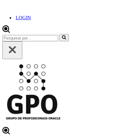
LOGIN
Pesquisar
por...