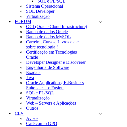
SQL e PL/SQL
Sistema Operacional
SQL Developer
Virtualização
FÓRUM
OCI (Oracle Cloud Infrastructure)
Banco de dados Oracle
Banco de dados MySQL
Carreira, Cursos, Livros e etc…
sobre tecnologia !
Certificação em Tecnologias
Oracle
Developer,Designer e Discoverer
Engenharia de Software
Exadata
Java
Oracle Applications, E-Business
Suite, etc… e Fusion
SQL e PL/SQL
Virtualização
Web – Servers e Aplicações
Outros
CLV
Avisos
Café com o GPO