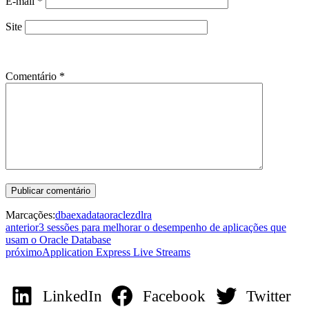
E-mail
*
Site
Comentário
*
Marcações:
dba
exadata
oracle
zdlra
anterior
3 sessões para melhorar o desempenho de aplicações que
usam o Oracle Database
próximo
Application Express Live Streams
LinkedIn
Facebook
Twitter