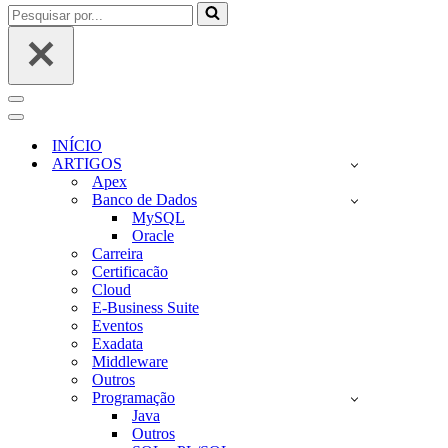
Pesquisar
por...
Menu
de
Menu
navegação
de
INÍCIO
navegação
ARTIGOS
Apex
Banco de Dados
MySQL
Oracle
Carreira
Certificacão
Cloud
E-Business Suite
Eventos
Exadata
Middleware
Outros
Programação
Java
Outros