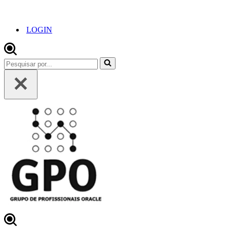
LOGIN
Pesquisar
por...