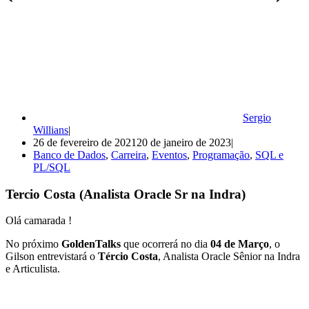
Sergio
Willians
26 de fevereiro de 2021
20 de janeiro de 2023
Banco de Dados
,
Carreira
,
Eventos
,
Programação
,
SQL e
PL/SQL
Tercio Costa (Analista Oracle Sr na Indra)
Olá camarada !
No próximo
GoldenTalks
que ocorrerá no dia
04 de Março
, o
Gilson entrevistará o
Tércio Costa
, Analista Oracle Sênior na Indra
e Articulista.