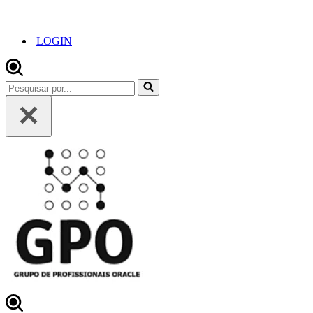
LOGIN
Pesquisar
por...