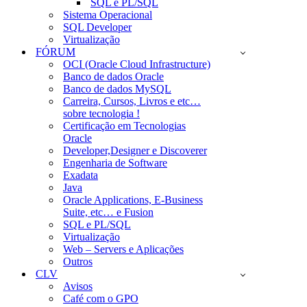
SQL e PL/SQL
Sistema Operacional
SQL Developer
Virtualização
FÓRUM
OCI (Oracle Cloud Infrastructure)
Banco de dados Oracle
Banco de dados MySQL
Carreira, Cursos, Livros e etc…
sobre tecnologia !
Certificação em Tecnologias
Oracle
Developer,Designer e Discoverer
Engenharia de Software
Exadata
Java
Oracle Applications, E-Business
Suite, etc… e Fusion
SQL e PL/SQL
Virtualização
Web – Servers e Aplicações
Outros
CLV
Avisos
Café com o GPO