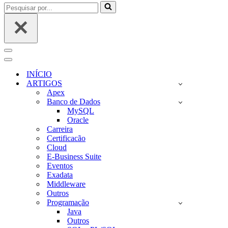
Pesquisar
por...
Menu
de
Menu
navegação
de
INÍCIO
navegação
ARTIGOS
Apex
Banco de Dados
MySQL
Oracle
Carreira
Certificacão
Cloud
E-Business Suite
Eventos
Exadata
Middleware
Outros
Programação
Java
Outros