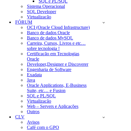
SQL e PL/SQL
Sistema Operacional
SQL Developer
Virtualização
FÓRUM
OCI (Oracle Cloud Infrastructure)
Banco de dados Oracle
Banco de dados MySQL
Carreira, Cursos, Livros e etc…
sobre tecnologia !
Certificação em Tecnologias
Oracle
Developer,Designer e Discoverer
Engenharia de Software
Exadata
Java
Oracle Applications, E-Business
Suite, etc… e Fusion
SQL e PL/SQL
Virtualização
Web – Servers e Aplicações
Outros
CLV
Avisos
Café com o GPO