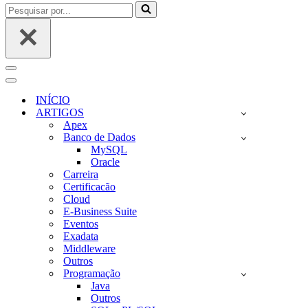
Pesquisar
por...
Menu
de
Menu
navegação
de
INÍCIO
navegação
ARTIGOS
Apex
Banco de Dados
MySQL
Oracle
Carreira
Certificacão
Cloud
E-Business Suite
Eventos
Exadata
Middleware
Outros
Programação
Java
Outros