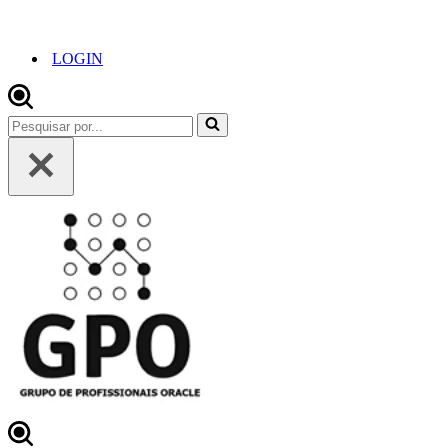
LOGIN
Pesquisar
por...