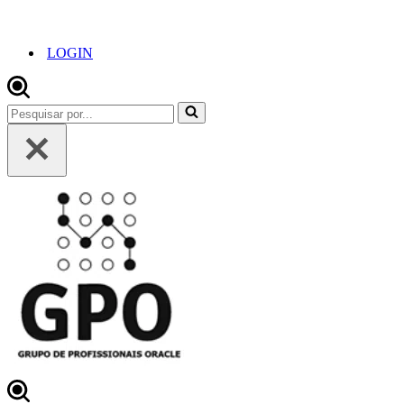
LOGIN
Pesquisar
por...