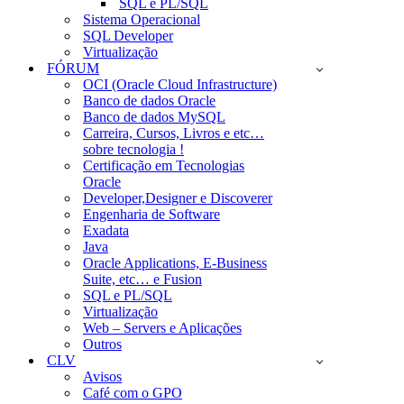
SQL e PL/SQL
Sistema Operacional
SQL Developer
Virtualização
FÓRUM
OCI (Oracle Cloud Infrastructure)
Banco de dados Oracle
Banco de dados MySQL
Carreira, Cursos, Livros e etc…
sobre tecnologia !
Certificação em Tecnologias
Oracle
Developer,Designer e Discoverer
Engenharia de Software
Exadata
Java
Oracle Applications, E-Business
Suite, etc… e Fusion
SQL e PL/SQL
Virtualização
Web – Servers e Aplicações
Outros
CLV
Avisos
Café com o GPO