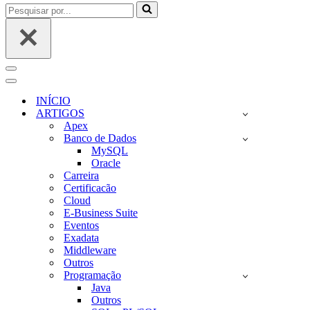
Pesquisar
por...
Menu
de
Menu
navegação
de
INÍCIO
navegação
ARTIGOS
Apex
Banco de Dados
MySQL
Oracle
Carreira
Certificacão
Cloud
E-Business Suite
Eventos
Exadata
Middleware
Outros
Programação
Java
Outros