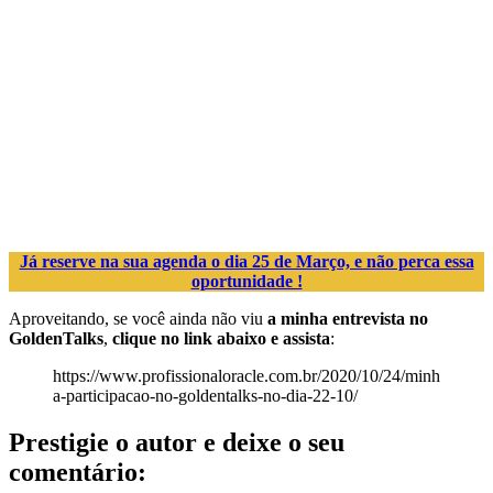
Já reserve na sua agenda o dia 25 de Março, e não perca essa
oportunidade !
Aproveitando, se você ainda não viu
a minha entrevista no
GoldenTalks
,
clique no link abaixo e assista
:
https://www.profissionaloracle.com.br/2020/10/24/minh
a-participacao-no-goldentalks-no-dia-22-10/
Prestigie o autor e deixe o seu
comentário: