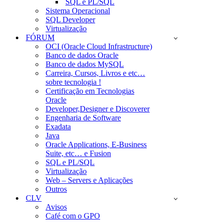
SQL e PL/SQL
Sistema Operacional
SQL Developer
Virtualização
FÓRUM
OCI (Oracle Cloud Infrastructure)
Banco de dados Oracle
Banco de dados MySQL
Carreira, Cursos, Livros e etc…
sobre tecnologia !
Certificação em Tecnologias
Oracle
Developer,Designer e Discoverer
Engenharia de Software
Exadata
Java
Oracle Applications, E-Business
Suite, etc… e Fusion
SQL e PL/SQL
Virtualização
Web – Servers e Aplicações
Outros
CLV
Avisos
Café com o GPO