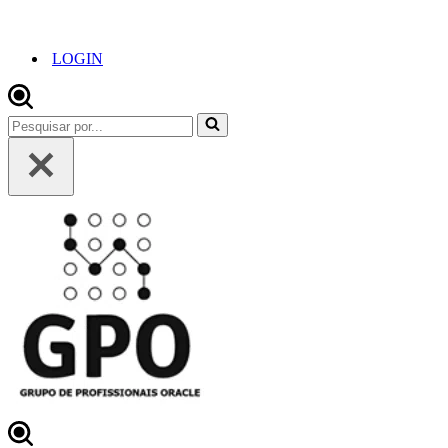
LOGIN
Pesquisar
por...