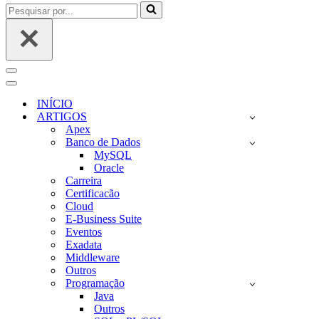
Pesquisar
por...
Menu
de
Menu
navegação
de
INÍCIO
navegação
ARTIGOS
Apex
Banco de Dados
MySQL
Oracle
Carreira
Certificacão
Cloud
E-Business Suite
Eventos
Exadata
Middleware
Outros
Programação
Java
Outros