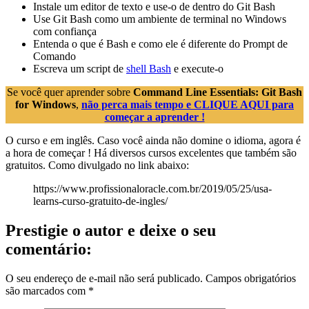
Instale um editor de texto e use-o de dentro do Git Bash
Use Git Bash como um ambiente de terminal no Windows
com confiança
Entenda o que é Bash e como ele é diferente do Prompt de
Comando
Escreva um script de
shell Bash
e execute-o
Se você quer aprender sobre
Command Line Essentials: Git Bash
for Windows
,
não perca mais tempo e CLIQUE AQUI para
começar a aprender !
O curso e em inglês. Caso você ainda não domine o idioma, agora é
a hora de começar ! Há diversos cursos excelentes que também são
gratuitos. Como divulgado no link abaixo:
https://www.profissionaloracle.com.br/2019/05/25/usa-
learns-curso-gratuito-de-ingles/
Prestigie o autor e deixe o seu
comentário:
O seu endereço de e-mail não será publicado.
Campos obrigatórios
são marcados com
*