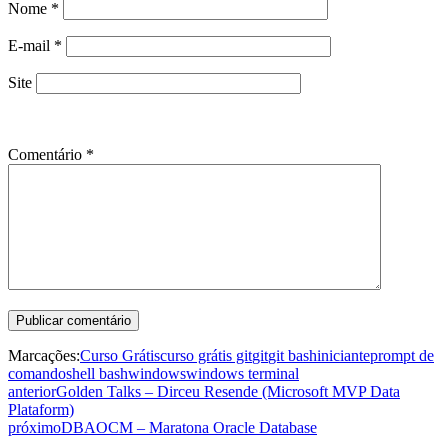
Nome
*
E-mail
*
Site
Comentário
*
Marcações:
Curso Grátis
curso grátis git
git
git bash
iniciante
prompt de
comando
shell bash
windows
windows terminal
anterior
Golden Talks – Dirceu Resende (Microsoft MVP Data
Plataform)
próximo
DBAOCM – Maratona Oracle Database