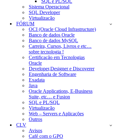
SQL e PL/SQL
Sistema Operacional
SQL Developer
Virtualização
FÓRUM
OCI (Oracle Cloud Infrastructure)
Banco de dados Oracle
Banco de dados MySQL
Carreira, Cursos, Livros e etc…
sobre tecnologia !
Certificação em Tecnologias
Oracle
Developer,Designer e Discoverer
Engenharia de Software
Exadata
Java
Oracle Applications, E-Business
Suite, etc… e Fusion
SQL e PL/SQL
Virtualização
Web – Servers e Aplicações
Outros
CLV
Avisos
Café com o GPO