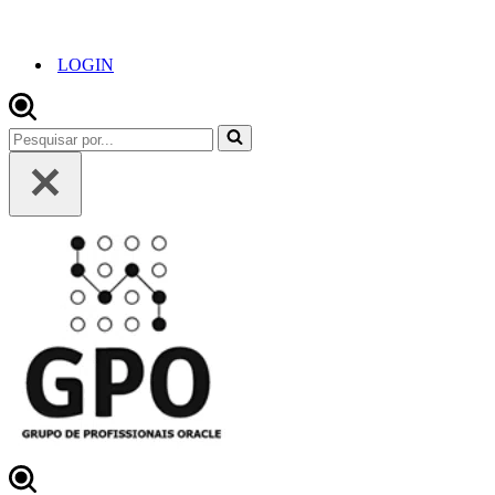
LOGIN
Pesquisar
por...