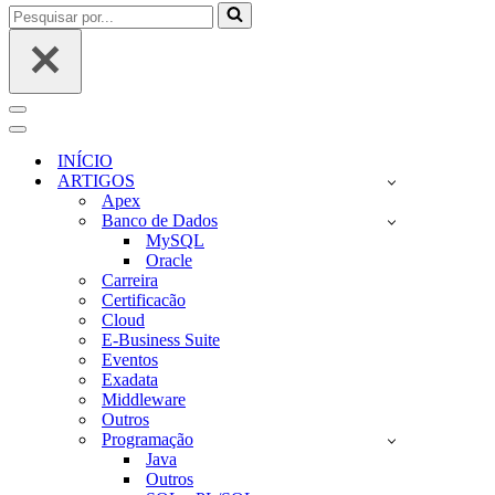
Pesquisar
por...
Menu
de
Menu
navegação
de
INÍCIO
navegação
ARTIGOS
Apex
Banco de Dados
MySQL
Oracle
Carreira
Certificacão
Cloud
E-Business Suite
Eventos
Exadata
Middleware
Outros
Programação
Java
Outros