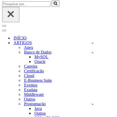
Pesquisar
por...
Menu
de
Menu
navegação
de
INÍCIO
navegação
ARTIGOS
Apex
Banco de Dados
MySQL
Oracle
Carreira
Certificacão
Cloud
E-Business Suite
Eventos
Exadata
Middleware
Outros
Programação
Java
Outros