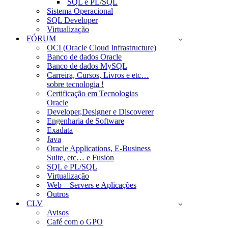
SQL e PL/SQL
Sistema Operacional
SQL Developer
Virtualização
FÓRUM
OCI (Oracle Cloud Infrastructure)
Banco de dados Oracle
Banco de dados MySQL
Carreira, Cursos, Livros e etc…
sobre tecnologia !
Certificação em Tecnologias
Oracle
Developer,Designer e Discoverer
Engenharia de Software
Exadata
Java
Oracle Applications, E-Business
Suite, etc… e Fusion
SQL e PL/SQL
Virtualização
Web – Servers e Aplicações
Outros
CLV
Avisos
Café com o GPO