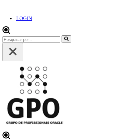
LOGIN
Pesquisar
por...