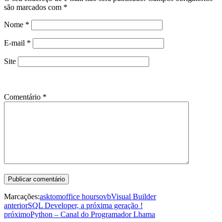
são marcados com
*
Nome
*
E-mail
*
Site
Comentário
*
Marcações:
asktom
office hours
ovb
Visual Builder
anterior
SQL Developer, a próxima geração !
próximo
Python – Canal do Programador Lhama