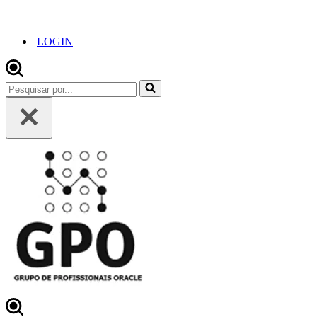
LOGIN
Pesquisar
por...