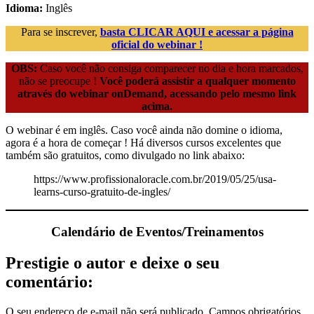
Idioma:
Inglês
Para se inscrever,
basta CLICAR AQUI e acessar a página
oficial do webinar !
OBS:
Caso você não consiga comparecer no dia e hora marcados,
não se preocupe !
Você poderá assistir a qualquer momento
através do webinar onDemand, acessando pelo mesmo link
acima.
O webinar é em inglês. Caso você ainda não domine o idioma,
agora é a hora de começar ! Há diversos cursos excelentes que
também são gratuitos, como divulgado no link abaixo:
https://www.profissionaloracle.com.br/2019/05/25/usa-
learns-curso-gratuito-de-ingles/
Calendário de Eventos/Treinamentos
Prestigie o autor e deixe o seu
comentário:
O seu endereço de e-mail não será publicado.
Campos obrigatórios