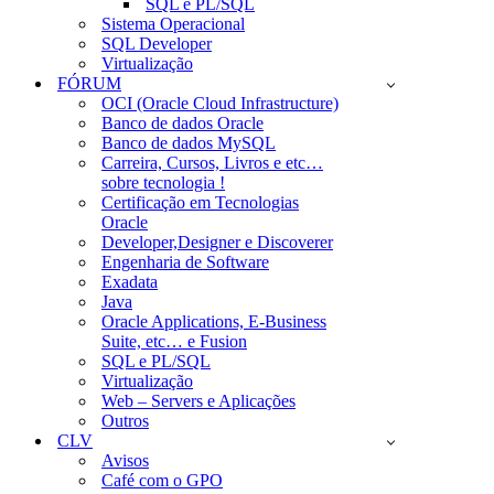
SQL e PL/SQL
Sistema Operacional
SQL Developer
Virtualização
FÓRUM
OCI (Oracle Cloud Infrastructure)
Banco de dados Oracle
Banco de dados MySQL
Carreira, Cursos, Livros e etc…
sobre tecnologia !
Certificação em Tecnologias
Oracle
Developer,Designer e Discoverer
Engenharia de Software
Exadata
Java
Oracle Applications, E-Business
Suite, etc… e Fusion
SQL e PL/SQL
Virtualização
Web – Servers e Aplicações
Outros
CLV
Avisos
Café com o GPO