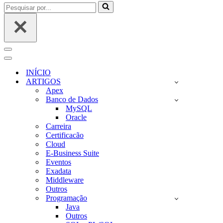
Pesquisar
por...
Menu
de
Menu
navegação
de
INÍCIO
navegação
ARTIGOS
Apex
Banco de Dados
MySQL
Oracle
Carreira
Certificacão
Cloud
E-Business Suite
Eventos
Exadata
Middleware
Outros
Programação
Java
Outros