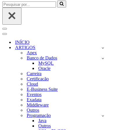
Pesquisar
por...
Menu
de
Menu
navegação
de
INÍCIO
navegação
ARTIGOS
Apex
Banco de Dados
MySQL
Oracle
Carreira
Certificacão
Cloud
E-Business Suite
Eventos
Exadata
Middleware
Outros
Programação
Java
Outros