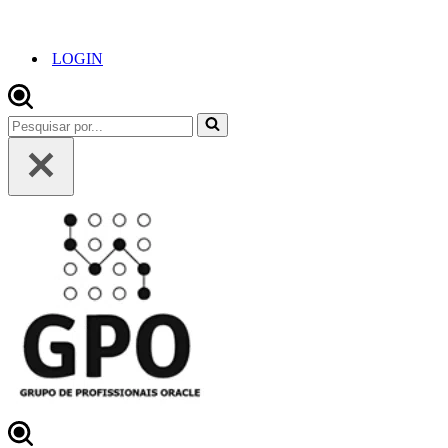
LOGIN
Pesquisar
por...