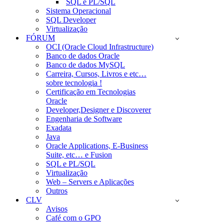
SQL e PL/SQL
Sistema Operacional
SQL Developer
Virtualização
FÓRUM
OCI (Oracle Cloud Infrastructure)
Banco de dados Oracle
Banco de dados MySQL
Carreira, Cursos, Livros e etc…
sobre tecnologia !
Certificação em Tecnologias
Oracle
Developer,Designer e Discoverer
Engenharia de Software
Exadata
Java
Oracle Applications, E-Business
Suite, etc… e Fusion
SQL e PL/SQL
Virtualização
Web – Servers e Aplicações
Outros
CLV
Avisos
Café com o GPO