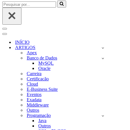
Pesquisar
por...
Menu
de
Menu
navegação
de
INÍCIO
navegação
ARTIGOS
Apex
Banco de Dados
MySQL
Oracle
Carreira
Certificacão
Cloud
E-Business Suite
Eventos
Exadata
Middleware
Outros
Programação
Java
Outros