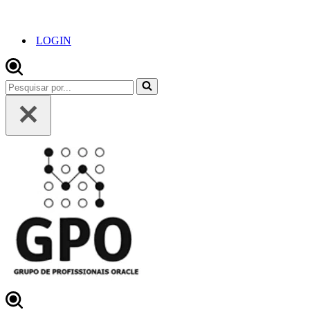
LOGIN
Pesquisar
por...