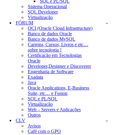
SQL e PL/SQL
Sistema Operacional
SQL Developer
Virtualização
FÓRUM
OCI (Oracle Cloud Infrastructure)
Banco de dados Oracle
Banco de dados MySQL
Carreira, Cursos, Livros e etc…
sobre tecnologia !
Certificação em Tecnologias
Oracle
Developer,Designer e Discoverer
Engenharia de Software
Exadata
Java
Oracle Applications, E-Business
Suite, etc… e Fusion
SQL e PL/SQL
Virtualização
Web – Servers e Aplicações
Outros
CLV
Avisos
Café com o GPO