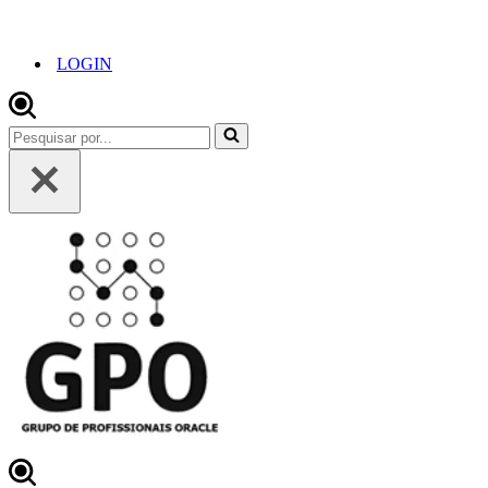
LOGIN
Pesquisar
por...