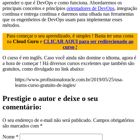
aprender o que é DevOps e como funciona. Abordaremos os
principais conceitos e princípios
orientadores de DevOps
, integração
contínua e entrega contínua e daremos uma olhada nas ferramentas
que os engenheiros de DevOps usam para implementar esses
métodos.
Para começar o seu aprendizado, é simples ! Basta ter uma conta
na
Cloud Guru
e
CLICAR AQUI para ser redirecionado ao
curso !
O curso é em inglês. Caso você ainda não domine o idioma, agora é
a hora de começar ! Há diversos cursos excelentes que também são
gratuitos, como divulgado no link abaixo:
https://www.profissionaloracle.com.br/2019/05/25/usa-
learns-curso-gratuito-de-ingles/
Prestigie o autor e deixe o seu
comentário:
O seu endereço de e-mail não será publicado.
Campos obrigatórios
são marcados com
*
Nome
*