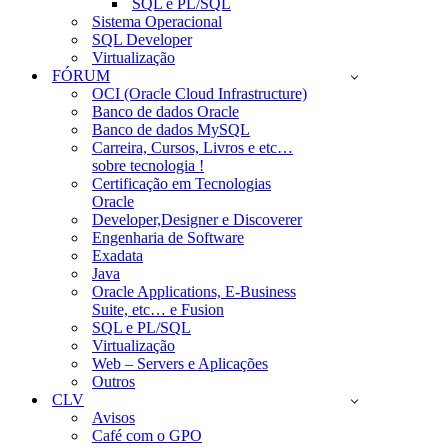
SQL e PL/SQL
Sistema Operacional
SQL Developer
Virtualização
FÓRUM
OCI (Oracle Cloud Infrastructure)
Banco de dados Oracle
Banco de dados MySQL
Carreira, Cursos, Livros e etc…
sobre tecnologia !
Certificação em Tecnologias
Oracle
Developer,Designer e Discoverer
Engenharia de Software
Exadata
Java
Oracle Applications, E-Business
Suite, etc… e Fusion
SQL e PL/SQL
Virtualização
Web – Servers e Aplicações
Outros
CLV
Avisos
Café com o GPO