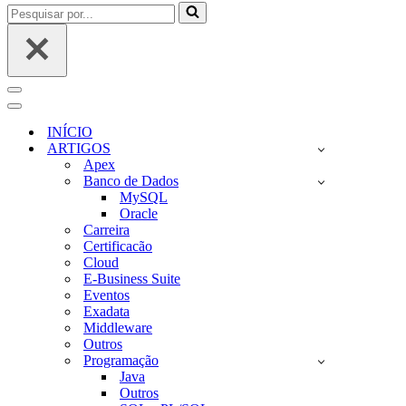
Pesquisar
por...
Menu
de
Menu
navegação
de
INÍCIO
navegação
ARTIGOS
Apex
Banco de Dados
MySQL
Oracle
Carreira
Certificacão
Cloud
E-Business Suite
Eventos
Exadata
Middleware
Outros
Programação
Java
Outros