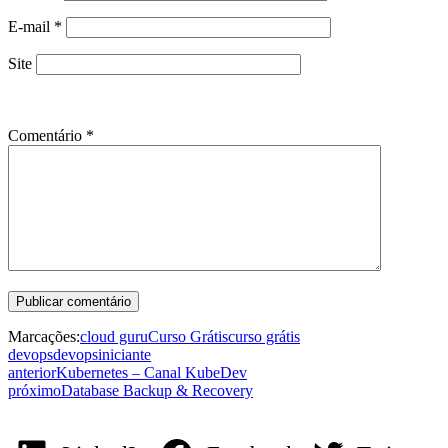
E-mail
*
Site
Comentário
*
Marcações:
cloud guru
Curso Grátis
curso grátis
devops
devops
iniciante
anterior
Kubernetes – Canal KubeDev
próximo
Database Backup & Recovery