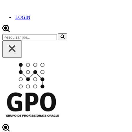
LOGIN
Pesquisar
por...