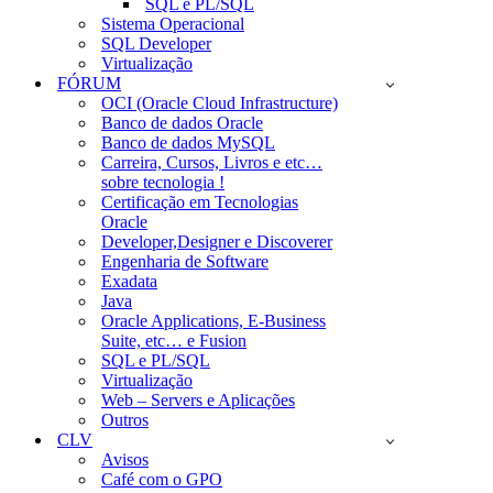
SQL e PL/SQL
Sistema Operacional
SQL Developer
Virtualização
FÓRUM
OCI (Oracle Cloud Infrastructure)
Banco de dados Oracle
Banco de dados MySQL
Carreira, Cursos, Livros e etc…
sobre tecnologia !
Certificação em Tecnologias
Oracle
Developer,Designer e Discoverer
Engenharia de Software
Exadata
Java
Oracle Applications, E-Business
Suite, etc… e Fusion
SQL e PL/SQL
Virtualização
Web – Servers e Aplicações
Outros
CLV
Avisos
Café com o GPO