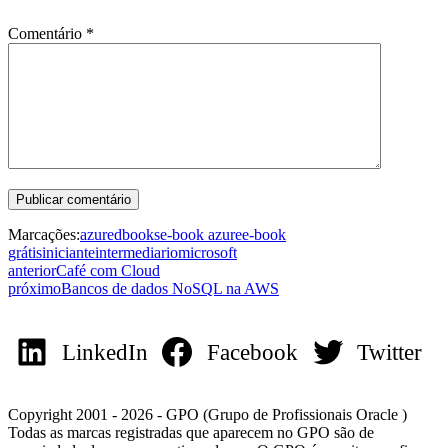
Comentário
*
Marcações:
azure
dbooks
e-book azure
e-book
grátis
iniciante
intermediario
microsoft
anterior
Café com Cloud
próximo
Bancos de dados NoSQL na AWS
LinkedIn
Facebook
Twitter
Copyright 2001 - 2026 - GPO (Grupo de Profissionais Oracle )
Todas as marcas registradas que aparecem no GPO são de