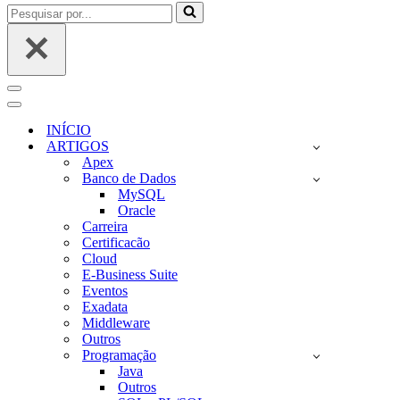
Pesquisar
por...
Menu
de
Menu
navegação
de
INÍCIO
navegação
ARTIGOS
Apex
Banco de Dados
MySQL
Oracle
Carreira
Certificacão
Cloud
E-Business Suite
Eventos
Exadata
Middleware
Outros
Programação
Java
Outros