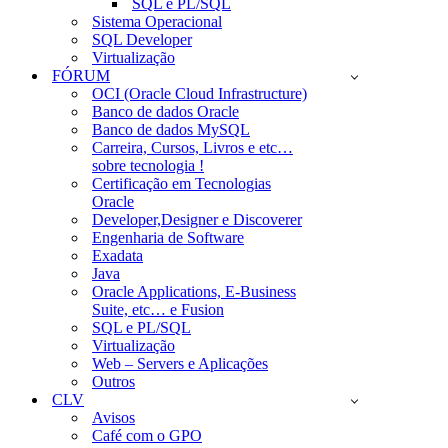
SQL e PL/SQL
Sistema Operacional
SQL Developer
Virtualização
FÓRUM
OCI (Oracle Cloud Infrastructure)
Banco de dados Oracle
Banco de dados MySQL
Carreira, Cursos, Livros e etc…
sobre tecnologia !
Certificação em Tecnologias
Oracle
Developer,Designer e Discoverer
Engenharia de Software
Exadata
Java
Oracle Applications, E-Business
Suite, etc… e Fusion
SQL e PL/SQL
Virtualização
Web – Servers e Aplicações
Outros
CLV
Avisos
Café com o GPO