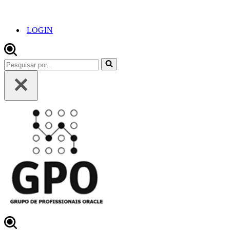
LOGIN
Pesquisar
por...