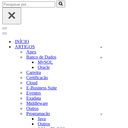
Pesquisar
por...
Menu
de
Menu
navegação
de
INÍCIO
navegação
ARTIGOS
Apex
Banco de Dados
MySQL
Oracle
Carreira
Certificacão
Cloud
E-Business Suite
Eventos
Exadata
Middleware
Outros
Programação
Java
Outros