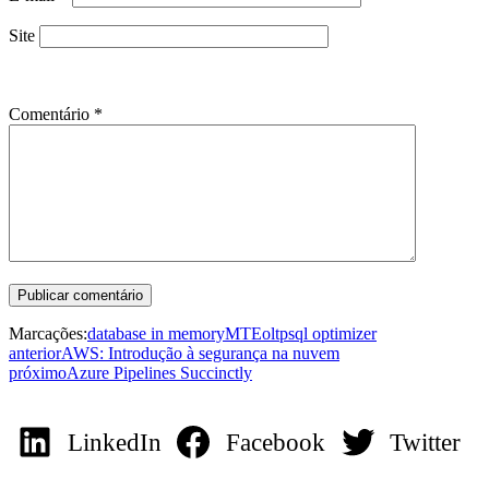
Site
Comentário
*
Marcações:
database in memory
MTE
oltp
sql optimizer
anterior
AWS: Introdução à segurança na nuvem
próximo
Azure Pipelines Succinctly
LinkedIn
Facebook
Twitter