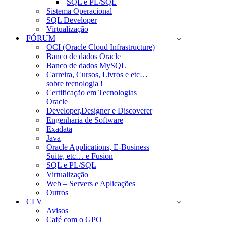
SQL e PL/SQL
Sistema Operacional
SQL Developer
Virtualização
FÓRUM
OCI (Oracle Cloud Infrastructure)
Banco de dados Oracle
Banco de dados MySQL
Carreira, Cursos, Livros e etc…
sobre tecnologia !
Certificação em Tecnologias
Oracle
Developer,Designer e Discoverer
Engenharia de Software
Exadata
Java
Oracle Applications, E-Business
Suite, etc… e Fusion
SQL e PL/SQL
Virtualização
Web – Servers e Aplicações
Outros
CLV
Avisos
Café com o GPO