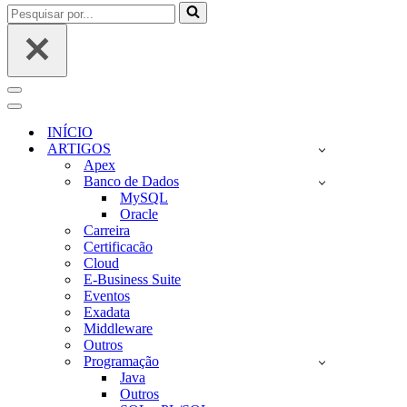
Pesquisar
por...
Menu
de
Menu
navegação
de
INÍCIO
navegação
ARTIGOS
Apex
Banco de Dados
MySQL
Oracle
Carreira
Certificacão
Cloud
E-Business Suite
Eventos
Exadata
Middleware
Outros
Programação
Java
Outros