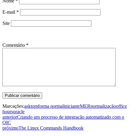
Nome
*
E-mail
*
Site
Comentário
*
Marcações:
asktom
forma normal
iniciante
MER
normalização
office
hours
oracle
anterior
Criando um processo de integração automatizado com o
OIC
próximo
The Linux Commands Handbook