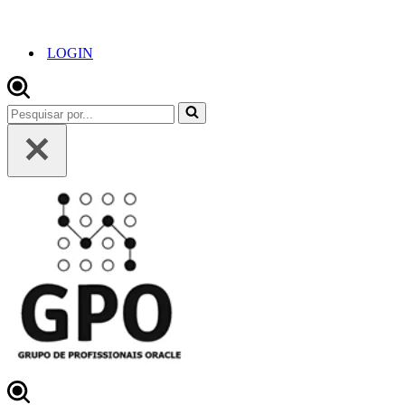
LOGIN
Pesquisar
por...