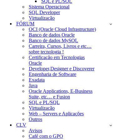
SQL e PL/SQL
Sistema Operacional
SQL Developer
Virtualização
FÓRUM
OCI (Oracle Cloud Infrastructure)
Banco de dados Oracle
Banco de dados MySQL
Carreira, Cursos, Livros e etc…
sobre tecnologia !
Certificação em Tecnologias
Oracle
Developer,Designer e Discoverer
Engenharia de Software
Exadata
Java
Oracle Applications, E-Business
Suite, etc… e Fusion
SQL e PL/SQL
Virtualização
Web – Servers e Aplicações
Outros
CLV
Avisos
Café com o GPO