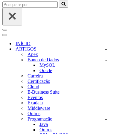
Pesquisar
por...
Menu
de
Menu
navegação
de
INÍCIO
navegação
ARTIGOS
Apex
Banco de Dados
MySQL
Oracle
Carreira
Certificacão
Cloud
E-Business Suite
Eventos
Exadata
Middleware
Outros
Programação
Java
Outros