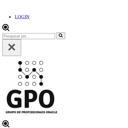
LOGIN
Pesquisar
por...