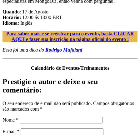
especialistas em MongoDB, então venha com perguntas !
Quando
: 17 de Agosto
Horário:
12:00 ás 13:00 BRT
Idioma:
Inglês
Para saber mais e se registrar para o evento, basta CLICAR
AQUI e fazer sua inscrição na página oficial do evento !
Essa foi uma dica do
Rodrigo Mufalani
Calendário de Eventos/Treinamentos
Prestigie o autor e deixe o seu
comentário:
O seu endereço de e-mail não será publicado.
Campos obrigatórios
são marcados com
*
Nome
*
E-mail
*