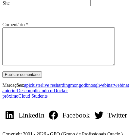
Site
Comentário
*
Marcações:
api
cluster
live resharding
mongodb
nosql
webinar
webinat
anterior
Descomplicando o Docker
próximo
Cloud Students
LinkedIn
Facebook
Twitter
Copyright 2001 - 2026 - GPO (Grupo de Profissionais Oracle )