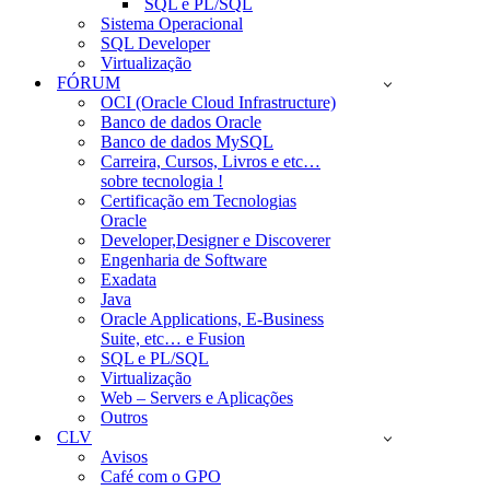
SQL e PL/SQL
Sistema Operacional
SQL Developer
Virtualização
FÓRUM
OCI (Oracle Cloud Infrastructure)
Banco de dados Oracle
Banco de dados MySQL
Carreira, Cursos, Livros e etc…
sobre tecnologia !
Certificação em Tecnologias
Oracle
Developer,Designer e Discoverer
Engenharia de Software
Exadata
Java
Oracle Applications, E-Business
Suite, etc… e Fusion
SQL e PL/SQL
Virtualização
Web – Servers e Aplicações
Outros
CLV
Avisos
Café com o GPO