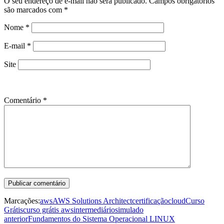
O seu endereço de e-mail não será publicado.
Campos obrigatórios
são marcados com
*
Nome
*
E-mail
*
Site
Comentário
*
Marcações:
aws
AWS Solutions Architect
certificação
cloud
Curso
Grátis
curso grátis aws
intermediário
simulado
anterior
Fundamentos do Sistema Operacional LINUX