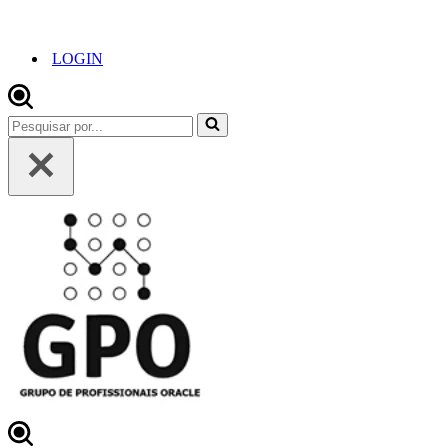
LOGIN
Pesquisar
por...