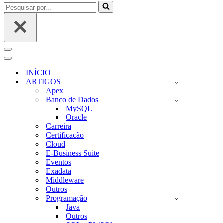
Pesquisar
por...
Menu
de
Menu
navegação
de
INÍCIO
navegação
ARTIGOS
Apex
Banco de Dados
MySQL
Oracle
Carreira
Certificacão
Cloud
E-Business Suite
Eventos
Exadata
Middleware
Outros
Programação
Java
Outros