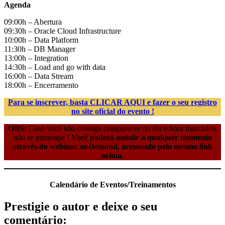
Agenda
09:00h – Abertura
09:30h – Oracle Cloud Infrastructure
10:00h – Data Platform
11:30h – DB Manager
13:00h – Integration
14:30h – Load and go with data
16:00h – Data Stream
18:00h – Encerramento
Para se inscrever, basta CLICAR AQUI e fazer o seu registro
no site oficial do evento !
OBS:
Caso você não consiga comparecer no dia e hora marcados,
não se preocupe !
Você poderá assistir a qualquer momento
através do webinar onDemand, acessando pelo mesmo link
acima.
Calendário de Eventos/Treinamentos
Prestigie o autor e deixe o seu
comentário: