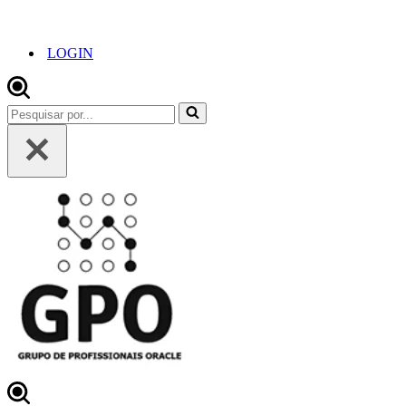
LOGIN
Pesquisar
por...