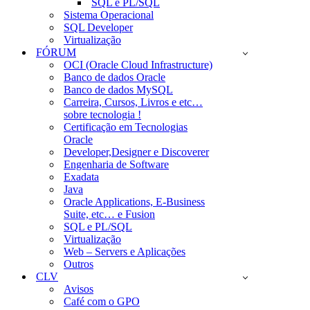
SQL e PL/SQL
Sistema Operacional
SQL Developer
Virtualização
FÓRUM
OCI (Oracle Cloud Infrastructure)
Banco de dados Oracle
Banco de dados MySQL
Carreira, Cursos, Livros e etc…
sobre tecnologia !
Certificação em Tecnologias
Oracle
Developer,Designer e Discoverer
Engenharia de Software
Exadata
Java
Oracle Applications, E-Business
Suite, etc… e Fusion
SQL e PL/SQL
Virtualização
Web – Servers e Aplicações
Outros
CLV
Avisos
Café com o GPO