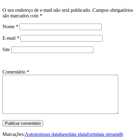
O seu endereço de e-mail não será publicado.
Campos obrigatórios
são marcados com
*
Nome
*
E-mail
*
Site
Comentário
*
Marcações:
Autonomous database
data plataform
data stream
db