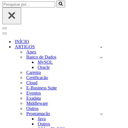
Pesquisar
por...
Menu
de
Menu
navegação
de
INÍCIO
navegação
ARTIGOS
Apex
Banco de Dados
MySQL
Oracle
Carreira
Certificacão
Cloud
E-Business Suite
Eventos
Exadata
Middleware
Outros
Programação
Java
Outros