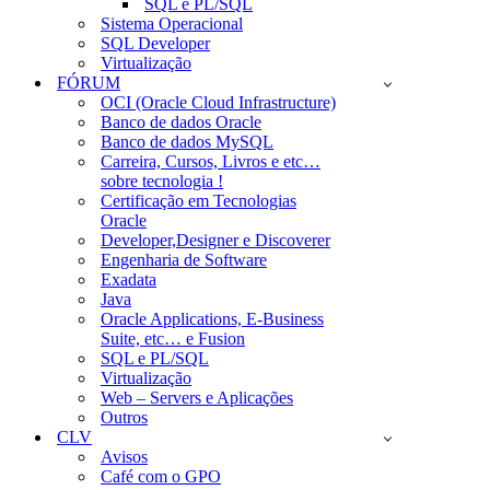
SQL e PL/SQL
Sistema Operacional
SQL Developer
Virtualização
FÓRUM
OCI (Oracle Cloud Infrastructure)
Banco de dados Oracle
Banco de dados MySQL
Carreira, Cursos, Livros e etc…
sobre tecnologia !
Certificação em Tecnologias
Oracle
Developer,Designer e Discoverer
Engenharia de Software
Exadata
Java
Oracle Applications, E-Business
Suite, etc… e Fusion
SQL e PL/SQL
Virtualização
Web – Servers e Aplicações
Outros
CLV
Avisos
Café com o GPO