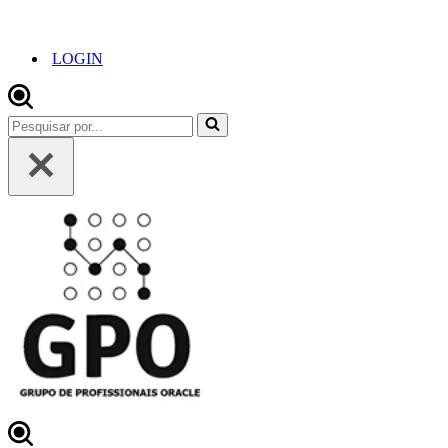
LOGIN
Pesquisar
por...