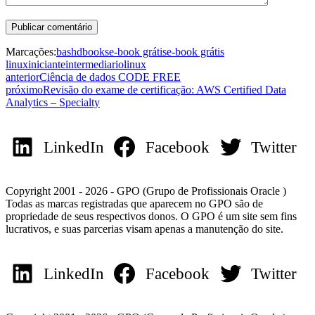
Marcações:
bash
dbooks
e-book grátis
e-book grátis
linux
iniciante
intermediario
linux
anterior
Ciência de dados CODE FREE
próximo
Revisão do exame de certificação: AWS Certified Data
Analytics – Specialty
LinkedIn
Facebook
Twitter
Copyright 2001 - 2026 - GPO (Grupo de Profissionais Oracle )
Todas as marcas registradas que aparecem no GPO são de
propriedade de seus respectivos donos. O GPO é um site sem fins
lucrativos, e suas parcerias visam apenas a manutenção do site.
LinkedIn
Facebook
Twitter