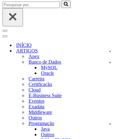
Pesquisar
por...
Menu
de
Menu
navegação
de
INÍCIO
navegação
ARTIGOS
Apex
Banco de Dados
MySQL
Oracle
Carreira
Certificacão
Cloud
E-Business Suite
Eventos
Exadata
Middleware
Outros
Programação
Java
Outros