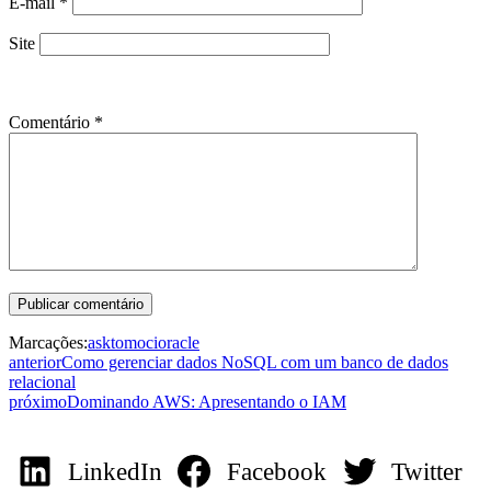
E-mail
*
Site
Comentário
*
Marcações:
asktom
oci
oracle
anterior
Como gerenciar dados NoSQL com um banco de dados
relacional
próximo
Dominando AWS: Apresentando o IAM
LinkedIn
Facebook
Twitter