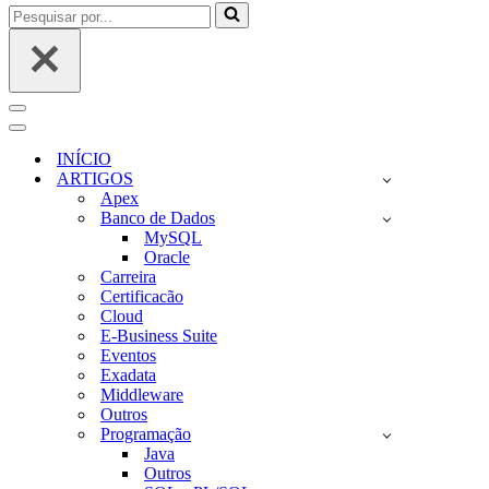
Pesquisar
por...
Menu
de
Menu
navegação
de
INÍCIO
navegação
ARTIGOS
Apex
Banco de Dados
MySQL
Oracle
Carreira
Certificacão
Cloud
E-Business Suite
Eventos
Exadata
Middleware
Outros
Programação
Java
Outros