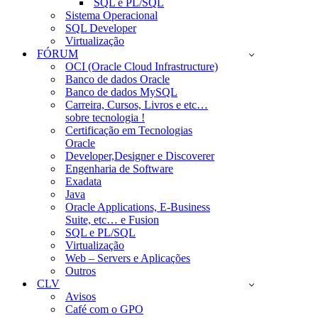
SQL e PL/SQL
Sistema Operacional
SQL Developer
Virtualização
FÓRUM
OCI (Oracle Cloud Infrastructure)
Banco de dados Oracle
Banco de dados MySQL
Carreira, Cursos, Livros e etc…
sobre tecnologia !
Certificação em Tecnologias
Oracle
Developer,Designer e Discoverer
Engenharia de Software
Exadata
Java
Oracle Applications, E-Business
Suite, etc… e Fusion
SQL e PL/SQL
Virtualização
Web – Servers e Aplicações
Outros
CLV
Avisos
Café com o GPO