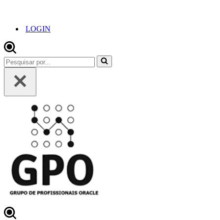
LOGIN
Pesquisar
por...