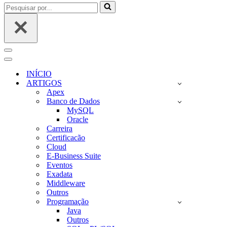
Pesquisar
por...
Menu
de
Menu
navegação
de
INÍCIO
navegação
ARTIGOS
Apex
Banco de Dados
MySQL
Oracle
Carreira
Certificacão
Cloud
E-Business Suite
Eventos
Exadata
Middleware
Outros
Programação
Java
Outros