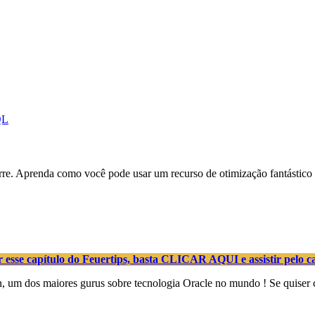
QL
orre. Aprenda como você pode usar um recurso de otimização fantást
esse capítulo do Feuertips, basta CLICAR AQUI e assistir pelo c
 um dos maiores gurus sobre tecnologia Oracle no mundo ! Se quiser co