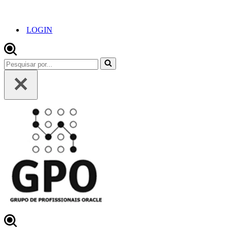
LOGIN
Pesquisar
por...