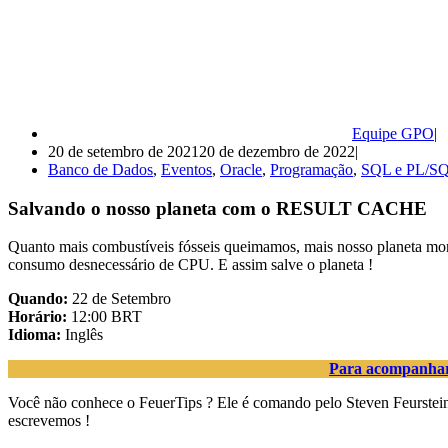
Equipe GPO
20 de setembro de 2021
20 de dezembro de 2022
Banco de Dados
,
Eventos
,
Oracle
,
Programação
,
SQL e PL/S
Salvando o nosso planeta com o RESULT CACHE
Quanto mais combustíveis fósseis queimamos, mais nosso planeta m
consumo desnecessário de CPU. E assim salve o planeta !
Quando:
22 de Setembro
Horário:
12:00 BRT
Idioma:
Inglês
Para acompanhar 
Você não conhece o FeuerTips ? Ele é comando pelo Steven Feurstein,
escrevemos !