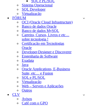
SQL e PL/SQL
Sistema Operacional
SQL Developer
Virtualização
FÓRUM
OCI (Oracle Cloud Infrastructure)
Banco de dados Oracle
Banco de dados MySQL
Carreira, Cursos, Livros e etc…
sobre tecnologia !
Certificação em Tecnologias
Oracle
Developer,Designer e Discoverer
Engenharia de Software
Exadata
Java
Oracle Applications, E-Business
Suite, etc… e Fusion
SQL e PL/SQL
Virtualização
Web – Servers e Aplicações
Outros
CLV
Avisos
Café com o GPO