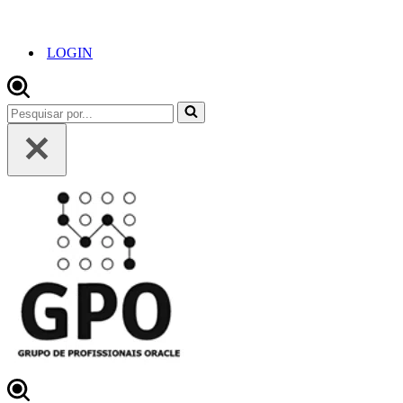
LOGIN
Pesquisar
por...