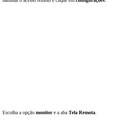
habilitar o acesso remoto e clique em
configurações
.
Escolha a opção
monitor
e a aba
Tela Remota
.