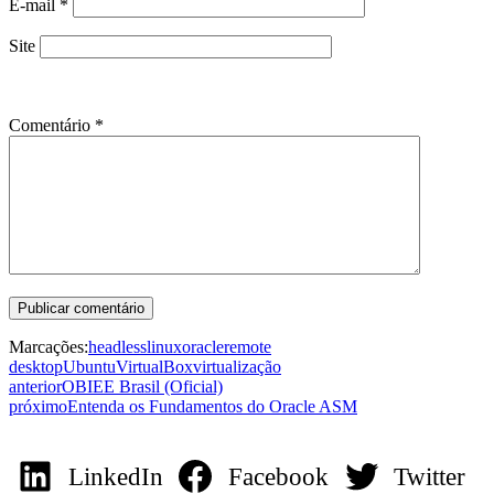
E-mail
*
Site
Comentário
*
Marcações:
headless
linux
oracle
remote
desktop
Ubuntu
VirtualBox
virtualização
anterior
OBIEE Brasil (Oficial)
próximo
Entenda os Fundamentos do Oracle ASM
LinkedIn
Facebook
Twitter