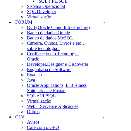
SQL e PL/SQL
Sistema Operacional
SQL Developer
Virtualização
FÓRUM
OCI (Oracle Cloud Infrastructure)
Banco de dados Oracle
Banco de dados MySQL
Carreira, Cursos, Livros e etc…
sobre tecnologia !
Certificação em Tecnologias
Oracle
Developer,Designer e Discoverer
Engenharia de Software
Exadata
Java
Oracle Applications, E-Business
Suite, etc… e Fusion
SQL e PL/SQL
Virtualização
Web – Servers e Aplicações
Outros
CLV
Avisos
Café com o GPO