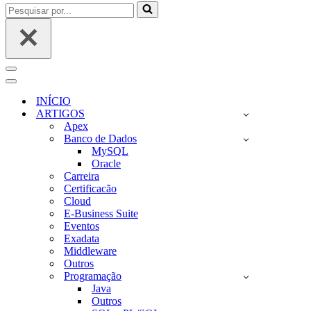
Pesquisar
por...
Menu
de
Menu
navegação
de
INÍCIO
navegação
ARTIGOS
Apex
Banco de Dados
MySQL
Oracle
Carreira
Certificacão
Cloud
E-Business Suite
Eventos
Exadata
Middleware
Outros
Programação
Java
Outros