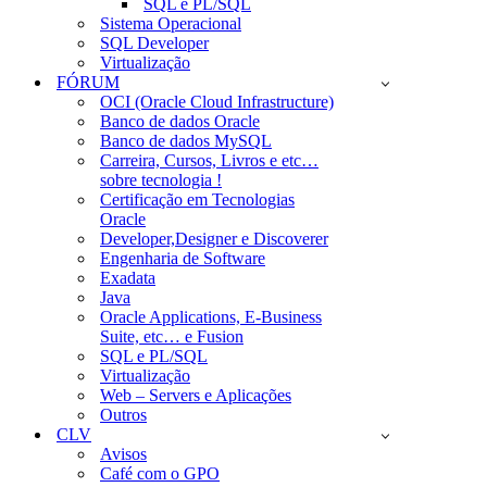
SQL e PL/SQL
Sistema Operacional
SQL Developer
Virtualização
FÓRUM
OCI (Oracle Cloud Infrastructure)
Banco de dados Oracle
Banco de dados MySQL
Carreira, Cursos, Livros e etc…
sobre tecnologia !
Certificação em Tecnologias
Oracle
Developer,Designer e Discoverer
Engenharia de Software
Exadata
Java
Oracle Applications, E-Business
Suite, etc… e Fusion
SQL e PL/SQL
Virtualização
Web – Servers e Aplicações
Outros
CLV
Avisos
Café com o GPO