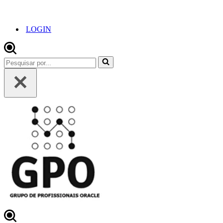
LOGIN
Pesquisar
por...