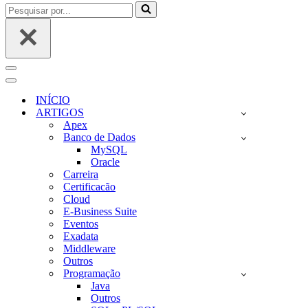
Pesquisar
por...
Menu
de
Menu
navegação
de
INÍCIO
navegação
ARTIGOS
Apex
Banco de Dados
MySQL
Oracle
Carreira
Certificacão
Cloud
E-Business Suite
Eventos
Exadata
Middleware
Outros
Programação
Java
Outros