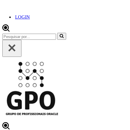
LOGIN
Pesquisar
por...