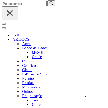
Pesquisar
por...
Menu
de
Menu
navegação
de
INÍCIO
navegação
ARTIGOS
Apex
Banco de Dados
MySQL
Oracle
Carreira
Certificacão
Cloud
E-Business Suite
Eventos
Exadata
Middleware
Outros
Programação
Java
Outros