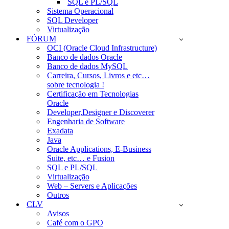
SQL e PL/SQL
Sistema Operacional
SQL Developer
Virtualização
FÓRUM
OCI (Oracle Cloud Infrastructure)
Banco de dados Oracle
Banco de dados MySQL
Carreira, Cursos, Livros e etc…
sobre tecnologia !
Certificação em Tecnologias
Oracle
Developer,Designer e Discoverer
Engenharia de Software
Exadata
Java
Oracle Applications, E-Business
Suite, etc… e Fusion
SQL e PL/SQL
Virtualização
Web – Servers e Aplicações
Outros
CLV
Avisos
Café com o GPO