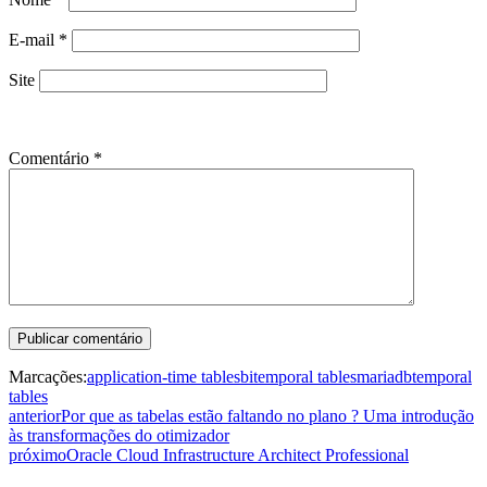
E-mail
*
Site
Comentário
*
Marcações:
application-time tables
bitemporal tables
mariadb
temporal
tables
anterior
Por que as tabelas estão faltando no plano ? Uma introdução
às transformações do otimizador
próximo
Oracle Cloud Infrastructure Architect Professional