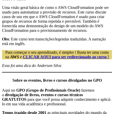
Uma visão geral básica de como o AWS CloudFormation pode ser
usado para automatizar a provisão de recursos. Este curso discute
casos de uso em que o AWS CloudFormation é usado para criar
grupos de recursos de forma repetida e previsível. Também é
fornecida uma demonstração do design de um modelo do AWS
CloudFormation para o provisionamento de recursos.
Obs
: Este curso tem transcrições/legendas traduzidas. A narração
está em inglês.
Para começar o seu aprendizado, é simples ! Basta ter uma conta
na
AWS
e
CLICAR AQUI para ser redirecionado ao curso !
Essa foi uma dica do Anderson Silva
Sobre os eventos, livros e cursos divulgados no GPO
Aqui no
GPO (Grupo de Profissionais Oracle)
fazemos
a
divulgação de livros, eventos e cursos técnicos
GRATUITOS
para que você possa adquirir conhecimento e aplicá-
lo em sua vida acadêmica e profissional.
Temos trazido desde 2001
as principais novidades do mundo da