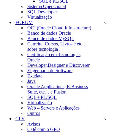
SQL e PL/SQL
Sistema Operacional
SQL Developer
Virtualização
FÓRUM
OCI (Oracle Cloud Infrastructure)
Banco de dados Oracle
Banco de dados MySQL
Carreira, Cursos, Livros e etc…
sobre tecnologia !
Certificação em Tecnologias
Oracle
Developer,Designer e Discoverer
Engenharia de Software
Exadata
Java
Oracle Applications, E-Business
Suite, etc… e Fusion
SQL e PL/SQL
Virtualização
Web – Servers e Aplicações
Outros
CLV
Avisos
Café com o GPO