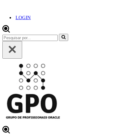
LOGIN
Pesquisar
por...