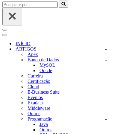
Pesquisar
por...
Menu
de
Menu
navegação
de
INÍCIO
navegação
ARTIGOS
Apex
Banco de Dados
MySQL
Oracle
Carreira
Certificacão
Cloud
E-Business Suite
Eventos
Exadata
Middleware
Outros
Programação
Java
Outros