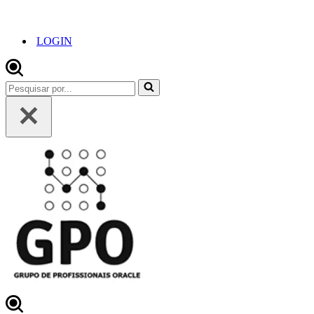
LOGIN
Pesquisar
por...