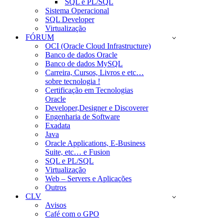
SQL e PL/SQL
Sistema Operacional
SQL Developer
Virtualização
FÓRUM
OCI (Oracle Cloud Infrastructure)
Banco de dados Oracle
Banco de dados MySQL
Carreira, Cursos, Livros e etc…
sobre tecnologia !
Certificação em Tecnologias
Oracle
Developer,Designer e Discoverer
Engenharia de Software
Exadata
Java
Oracle Applications, E-Business
Suite, etc… e Fusion
SQL e PL/SQL
Virtualização
Web – Servers e Aplicações
Outros
CLV
Avisos
Café com o GPO