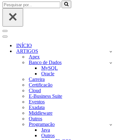
Pesquisar
por...
Menu
de
Menu
navegação
de
INÍCIO
navegação
ARTIGOS
Apex
Banco de Dados
MySQL
Oracle
Carreira
Certificacão
Cloud
E-Business Suite
Eventos
Exadata
Middleware
Outros
Programação
Java
Outros