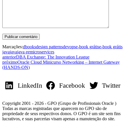
Marcações:
dbooks
design patterns
devops
e-book grátis
e-book grátis
java
java
java ee
microservices
anterior
DBA Exchange: The Innovation League
próximo
Oracle Cloud Minicurso Networking – Internet Gateway
(HANDS-ON)
LinkedIn
Facebook
Twitter
Copyright 2001 - 2026 - GPO (Grupo de Profissionais Oracle )
Todas as marcas registradas que aparecem no GPO são de
propriedade de seus respectivos donos. O GPO é um site sem fins
lucrativos, e suas parcerias visam apenas a manutenção do site.