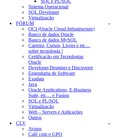
SQL e PL/SQL
Sistema Operacional
SQL Developer
Virtualização
FÓRUM
OCI (Oracle Cloud Infrastructure)
Banco de dados Oracle
Banco de dados MySQL
Carreira, Cursos, Livros e etc…
sobre tecnologia !
Certificação em Tecnologias
Oracle
Developer,Designer e Discoverer
Engenharia de Software
Exadata
Java
Oracle Applications, E-Business
Suite, etc… e Fusion
SQL e PL/SQL
Virtualização
Web – Servers e Aplicações
Outros
CLV
Avisos
Café com o GPO