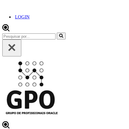
LOGIN
Pesquisar
por...