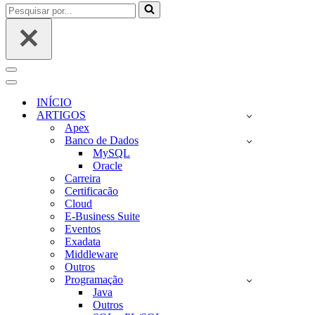
Pesquisar
por...
Menu
de
Menu
navegação
de
INÍCIO
navegação
ARTIGOS
Apex
Banco de Dados
MySQL
Oracle
Carreira
Certificacão
Cloud
E-Business Suite
Eventos
Exadata
Middleware
Outros
Programação
Java
Outros