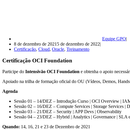
Equipe GPO
8 de dezembro de 2021
5 de dezembro de 2022
Certificação
,
Cloud
,
Oracle
,
Treinamento
Certificação OCI Foundation
Participe do
Intensivão OCI Foundation
e obtenha o apoio necessár
Apoiado na trilha de formação oficial do OU (Vídeos, Demos, HandsO
Agenda
Sessão 01 – 14/DEZ – Introdução Curso | OCI Overview | IA
Sessão 02 – 16/DEZ – Compute Services | Storage Services | D
Sessão 03 – 21/DEZ – Security | APP Devs | Observability
Sessão 04 – 23/DEZ – Hybrid | Analytics | Governance | SLA 
Quando:
14, 16, 21 e 23 de Dezembro de 2021