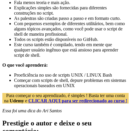
Fala menos teoria e mais ação.
Explicações simples são fornecidas para diferentes
construções no script.
As palestras são criadas passo a passo e em formato curto.
Com pequenos exemplos de diferentes utilitários, bem como
alguns tópicos avançados, como você pode usar o script de
shell de maneira profissional.
Todos os scripts estão disponíveis no GitHub.
Este curso também é compilado, tendo em mente que
qualquer usuário ingênuo que está ansioso para aprender
script de shell.
O que você aprenderá:
Proeficiência no uso de scripts UNIX / LINUX Bash
Começar com scripts de shell, depure problemas em sistemas
operacionais baseados em UNIX
Para começar o seu aprendizado, é simples ! Basta ter uma conta
na
Udemy
e
CLICAR AQUI para ser redirecionado ao curso !
Essa foi uma dica do Ari Santos
Prestigie o autor e deixe o seu