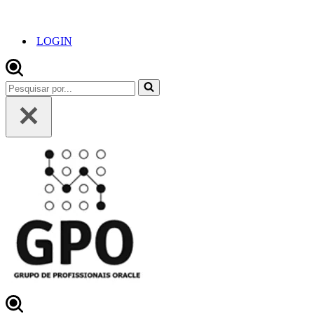
LOGIN
Pesquisar
por...