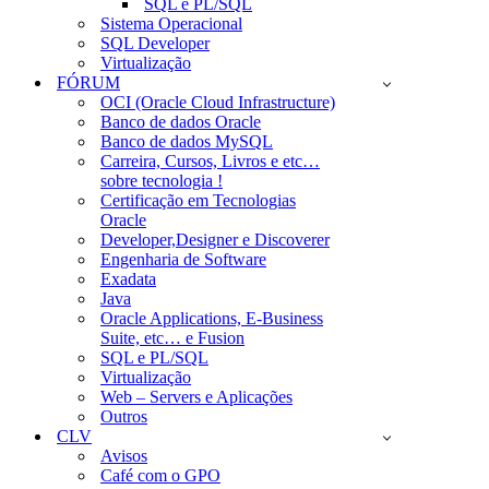
SQL e PL/SQL
Sistema Operacional
SQL Developer
Virtualização
FÓRUM
OCI (Oracle Cloud Infrastructure)
Banco de dados Oracle
Banco de dados MySQL
Carreira, Cursos, Livros e etc…
sobre tecnologia !
Certificação em Tecnologias
Oracle
Developer,Designer e Discoverer
Engenharia de Software
Exadata
Java
Oracle Applications, E-Business
Suite, etc… e Fusion
SQL e PL/SQL
Virtualização
Web – Servers e Aplicações
Outros
CLV
Avisos
Café com o GPO