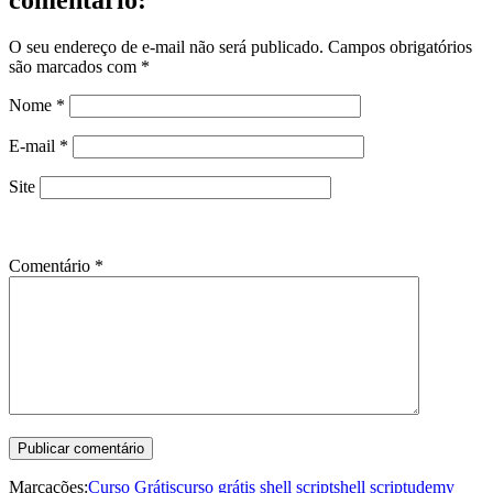
comentário:
O seu endereço de e-mail não será publicado.
Campos obrigatórios
são marcados com
*
Nome
*
E-mail
*
Site
Comentário
*
Marcações:
Curso Grátis
curso grátis shell script
shell script
udemy