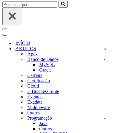
Pesquisar
por...
Menu
de
Menu
navegação
de
INÍCIO
navegação
ARTIGOS
Apex
Banco de Dados
MySQL
Oracle
Carreira
Certificacão
Cloud
E-Business Suite
Eventos
Exadata
Middleware
Outros
Programação
Java
Outros