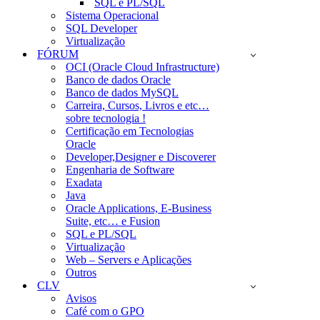
SQL e PL/SQL
Sistema Operacional
SQL Developer
Virtualização
FÓRUM
OCI (Oracle Cloud Infrastructure)
Banco de dados Oracle
Banco de dados MySQL
Carreira, Cursos, Livros e etc…
sobre tecnologia !
Certificação em Tecnologias
Oracle
Developer,Designer e Discoverer
Engenharia de Software
Exadata
Java
Oracle Applications, E-Business
Suite, etc… e Fusion
SQL e PL/SQL
Virtualização
Web – Servers e Aplicações
Outros
CLV
Avisos
Café com o GPO