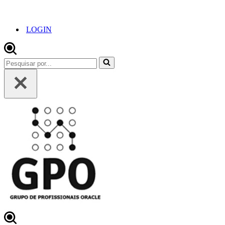
LOGIN
Pesquisar
por...