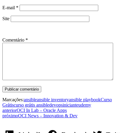
E-mail
*
Site
Comentário
*
Marcações:
ansible
ansible inventory
ansible playbook
Curso
Grátis
curso grátis ansible
devops
iniciante
udemy
anterior
OCI In Lab – Oracle Apps
próximo
OCI News – Innovation & Dev