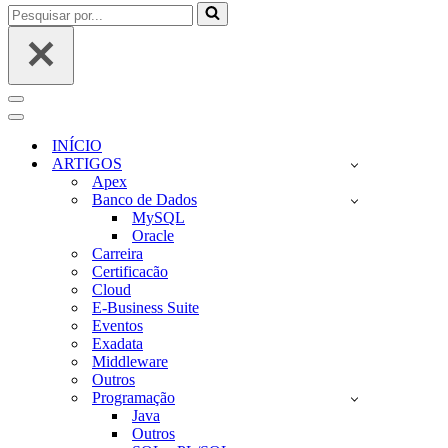
Pesquisar
por...
Menu
de
Menu
navegação
de
INÍCIO
navegação
ARTIGOS
Apex
Banco de Dados
MySQL
Oracle
Carreira
Certificacão
Cloud
E-Business Suite
Eventos
Exadata
Middleware
Outros
Programação
Java
Outros