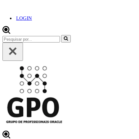
LOGIN
Pesquisar
por...