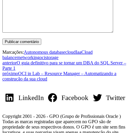
Marcações:
Autonomous database
cloud
IaaC
load
balancer
networking
oci
storage
anterior
O guia definitivo para se tornar um DBA do SQL Server –
Parte 1
próximo
OCI in Lab – Resource Manager – Automatizando a
construção da sua cloud
LinkedIn
Facebook
Twitter
Copyright 2001 - 2026 - GPO (Grupo de Profissionais Oracle )
Todas as marcas registradas que aparecem no GPO são de
propriedade de seus respectivos donos. O GPO é um site sem fins
lucrativos, e suas parcerias visam apenas a manutenção do site.