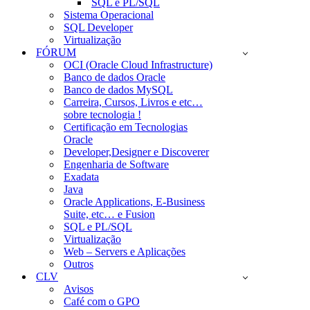
SQL e PL/SQL
Sistema Operacional
SQL Developer
Virtualização
FÓRUM
OCI (Oracle Cloud Infrastructure)
Banco de dados Oracle
Banco de dados MySQL
Carreira, Cursos, Livros e etc…
sobre tecnologia !
Certificação em Tecnologias
Oracle
Developer,Designer e Discoverer
Engenharia de Software
Exadata
Java
Oracle Applications, E-Business
Suite, etc… e Fusion
SQL e PL/SQL
Virtualização
Web – Servers e Aplicações
Outros
CLV
Avisos
Café com o GPO