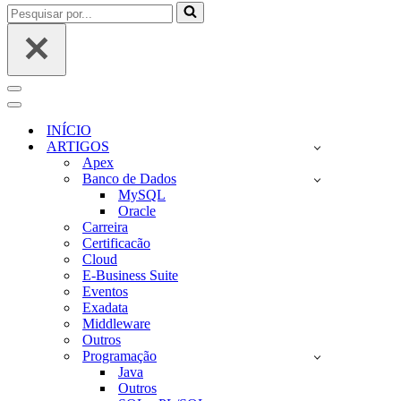
Pesquisar
por...
Menu
de
Menu
navegação
de
INÍCIO
navegação
ARTIGOS
Apex
Banco de Dados
MySQL
Oracle
Carreira
Certificacão
Cloud
E-Business Suite
Eventos
Exadata
Middleware
Outros
Programação
Java
Outros