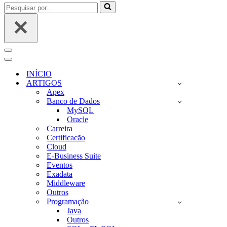
Pesquisar
por...
Menu
de
Menu
navegação
de
INÍCIO
navegação
ARTIGOS
Apex
Banco de Dados
MySQL
Oracle
Carreira
Certificacão
Cloud
E-Business Suite
Eventos
Exadata
Middleware
Outros
Programação
Java
Outros