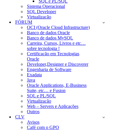
SQL e PL/SQL
Sistema Operacional
SQL Developer
Virtualização
FÓRUM
OCI (Oracle Cloud Infrastructure)
Banco de dados Oracle
Banco de dados MySQL
Carreira, Cursos, Livros e etc…
sobre tecnologia !
Certificação em Tecnologias
Oracle
Developer,Designer e Discoverer
Engenharia de Software
Exadata
Java
Oracle Applications, E-Business
Suite, etc… e Fusion
SQL e PL/SQL
Virtualização
Web – Servers e Aplicações
Outros
CLV
Avisos
Café com o GPO