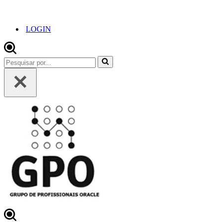
LOGIN
Pesquisar
por...