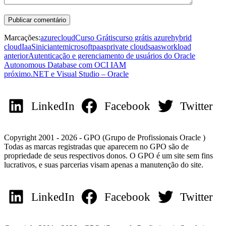
Marcações:
azure
cloud
Curso Grátis
curso grátis azure
hybrid
cloud
IaaS
iniciante
microsoft
paas
private cloud
saas
workload
anterior
Autenticação e gerenciamento de usuários do Oracle
Autonomous Database com OCI IAM
próximo
.NET e Visual Studio – Oracle
LinkedIn
Facebook
Twitter
Copyright 2001 - 2026 - GPO (Grupo de Profissionais Oracle )
Todas as marcas registradas que aparecem no GPO são de
propriedade de seus respectivos donos. O GPO é um site sem fins
lucrativos, e suas parcerias visam apenas a manutenção do site.
LinkedIn
Facebook
Twitter