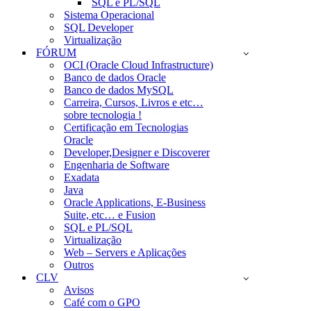
SQL e PL/SQL
Sistema Operacional
SQL Developer
Virtualização
FÓRUM
OCI (Oracle Cloud Infrastructure)
Banco de dados Oracle
Banco de dados MySQL
Carreira, Cursos, Livros e etc…
sobre tecnologia !
Certificação em Tecnologias
Oracle
Developer,Designer e Discoverer
Engenharia de Software
Exadata
Java
Oracle Applications, E-Business
Suite, etc… e Fusion
SQL e PL/SQL
Virtualização
Web – Servers e Aplicações
Outros
CLV
Avisos
Café com o GPO