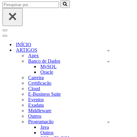
Pesquisar
por...
Menu
de
Menu
navegação
de
INÍCIO
navegação
ARTIGOS
Apex
Banco de Dados
MySQL
Oracle
Carreira
Certificacão
Cloud
E-Business Suite
Eventos
Exadata
Middleware
Outros
Programação
Java
Outros