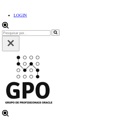
LOGIN
Pesquisar
por...