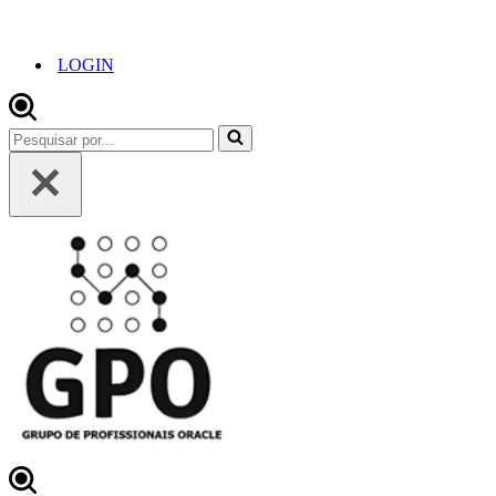
LOGIN
Pesquisar
por...