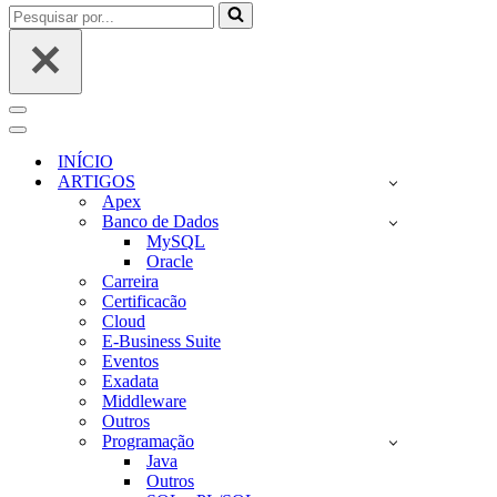
Pesquisar
por...
Menu
de
Menu
navegação
de
INÍCIO
navegação
ARTIGOS
Apex
Banco de Dados
MySQL
Oracle
Carreira
Certificacão
Cloud
E-Business Suite
Eventos
Exadata
Middleware
Outros
Programação
Java
Outros