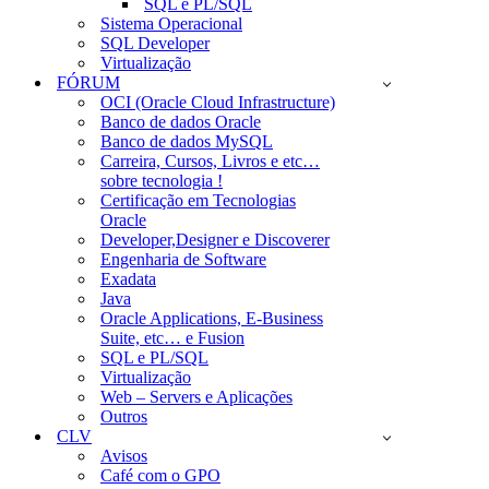
SQL e PL/SQL
Sistema Operacional
SQL Developer
Virtualização
FÓRUM
OCI (Oracle Cloud Infrastructure)
Banco de dados Oracle
Banco de dados MySQL
Carreira, Cursos, Livros e etc…
sobre tecnologia !
Certificação em Tecnologias
Oracle
Developer,Designer e Discoverer
Engenharia de Software
Exadata
Java
Oracle Applications, E-Business
Suite, etc… e Fusion
SQL e PL/SQL
Virtualização
Web – Servers e Aplicações
Outros
CLV
Avisos
Café com o GPO