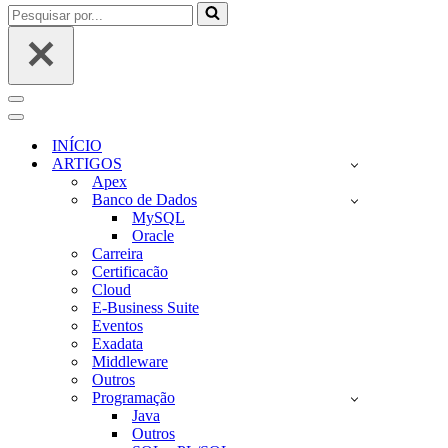
Pesquisar
por...
Menu
de
Menu
navegação
de
INÍCIO
navegação
ARTIGOS
Apex
Banco de Dados
MySQL
Oracle
Carreira
Certificacão
Cloud
E-Business Suite
Eventos
Exadata
Middleware
Outros
Programação
Java
Outros