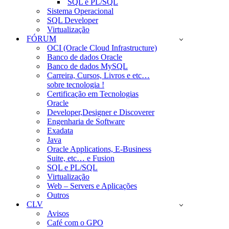
SQL e PL/SQL
Sistema Operacional
SQL Developer
Virtualização
FÓRUM
OCI (Oracle Cloud Infrastructure)
Banco de dados Oracle
Banco de dados MySQL
Carreira, Cursos, Livros e etc…
sobre tecnologia !
Certificação em Tecnologias
Oracle
Developer,Designer e Discoverer
Engenharia de Software
Exadata
Java
Oracle Applications, E-Business
Suite, etc… e Fusion
SQL e PL/SQL
Virtualização
Web – Servers e Aplicações
Outros
CLV
Avisos
Café com o GPO