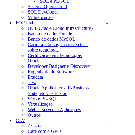
SQL e PL/SQL
Sistema Operacional
SQL Developer
Virtualização
FÓRUM
OCI (Oracle Cloud Infrastructure)
Banco de dados Oracle
Banco de dados MySQL
Carreira, Cursos, Livros e etc…
sobre tecnologia !
Certificação em Tecnologias
Oracle
Developer,Designer e Discoverer
Engenharia de Software
Exadata
Java
Oracle Applications, E-Business
Suite, etc… e Fusion
SQL e PL/SQL
Virtualização
Web – Servers e Aplicações
Outros
CLV
Avisos
Café com o GPO