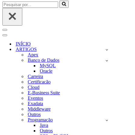
Pesquisar
por...
Menu
de
Menu
navegação
de
INÍCIO
navegação
ARTIGOS
Apex
Banco de Dados
MySQL
Oracle
Carreira
Certificacão
Cloud
E-Business Suite
Eventos
Exadata
Middleware
Outros
Programação
Java
Outros