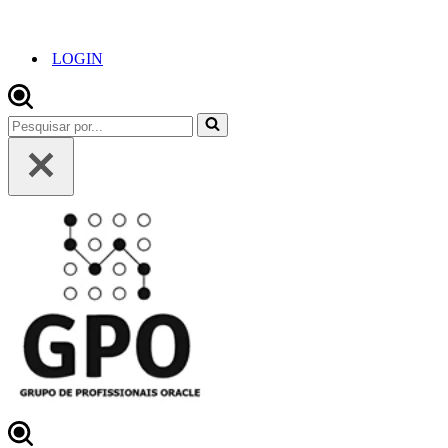
LOGIN
Pesquisar
por...