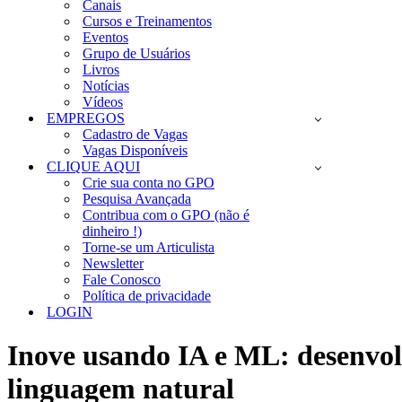
Canais
Cursos e Treinamentos
Eventos
Grupo de Usuários
Livros
Notícias
Vídeos
EMPREGOS
Cadastro de Vagas
Vagas Disponíveis
CLIQUE AQUI
Crie sua conta no GPO
Pesquisa Avançada
Contribua com o GPO (não é
dinheiro !)
Torne-se um Articulista
Newsletter
Fale Conosco
Política de privacidade
LOGIN
Inove usando IA e ML: desenvol
linguagem natural