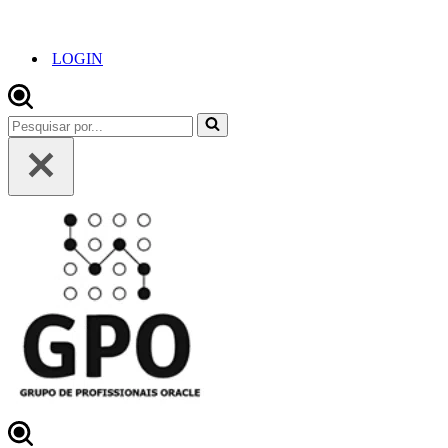
LOGIN
Pesquisar
por...