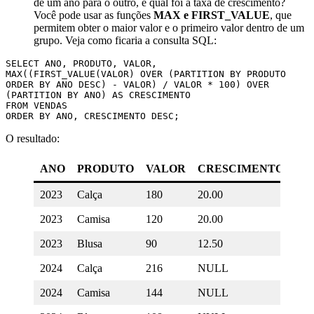
de um ano para o outro, e qual foi a taxa de crescimento?
Você pode usar as funções
MAX e FIRST_VALUE
, que
permitem obter o maior valor e o primeiro valor dentro de um
grupo. Veja como ficaria a consulta SQL:
SELECT ANO, PRODUTO, VALOR,

MAX((FIRST_VALUE(VALOR) OVER (PARTITION BY PRODUTO 
ORDER BY ANO DESC) - VALOR) / VALOR * 100) OVER 
(PARTITION BY ANO) AS CRESCIMENTO

FROM VENDAS

O resultado:
ANO
PRODUTO
VALOR
CRESCIMENTO
2023
Calça
180
20.00
2023
Camisa
120
20.00
2023
Blusa
90
12.50
2024
Calça
216
NULL
2024
Camisa
144
NULL