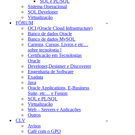
SQL e PL/SQL
Sistema Operacional
SQL Developer
Virtualização
FÓRUM
OCI (Oracle Cloud Infrastructure)
Banco de dados Oracle
Banco de dados MySQL
Carreira, Cursos, Livros e etc…
sobre tecnologia !
Certificação em Tecnologias
Oracle
Developer,Designer e Discoverer
Engenharia de Software
Exadata
Java
Oracle Applications, E-Business
Suite, etc… e Fusion
SQL e PL/SQL
Virtualização
Web – Servers e Aplicações
Outros
CLV
Avisos
Café com o GPO