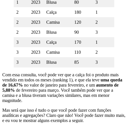
1
2023
Blusa
80
3
N
2
2023
Calça
180
1
-1
2
2023
Camisa
120
2
-1
2
2023
Blusa
90
3
-1
3
2023
Calça
170
1
5.
3
2023
Camisa
110
2
8.
3
2023
Blusa
85
3
5.
Com essa consulta, você pode ver que a calça foi o produto mais
vendido em todos os meses (ranking 1), e que ela teve
uma queda
de 16,67%
no valor de janeiro para fevereiro, e um
aumento de
5,88%
de fevereiro para março. Você também pode ver que a
camisa e a blusa tiveram variações similares, mas em menor
magnitude.
Mas será que isso é tudo o que você pode fazer com funções
analíticas e agregações? Claro que não! Você pode fazer muito mais,
e eu vou te mostrar alguns exemplos a seguir.