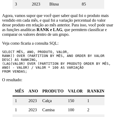
3
2023
Blusa
85
Agora, vamos supor que você quer saber qual foi o produto mais
vendido em cada mês, e qual foi a variação percentual do valor
desse produto em relação ao mês anterior. Para isso, você pode usar
as funções analíticas
RANK e LAG
, que permitem classificar e
comparar os valores dentro de um grupo.
Veja como ficaria a consulta SQL:
SELECT MÊS, ANO, PRODUTO, VALOR,

RANK() OVER (PARTITION BY MÊS, ANO ORDER BY VALOR 
DESC) AS RANKING,

(LAG(VALOR) OVER (PARTITION BY PRODUTO ORDER BY MÊS, 
ANO) - VALOR) / VALOR * 100 AS VARIAÇÃO

O resultado:
MÊS
ANO
PRODUTO
VALOR
RANKING
V
1
2023
Calça
150
1
N
1
2023
Camisa
100
2
N