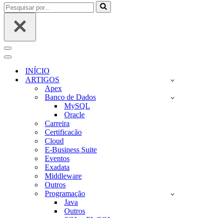
Pesquisar
por...
Menu
de
Menu
navegação
de
INÍCIO
navegação
ARTIGOS
Apex
Banco de Dados
MySQL
Oracle
Carreira
Certificacão
Cloud
E-Business Suite
Eventos
Exadata
Middleware
Outros
Programação
Java
Outros