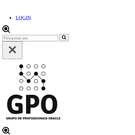
LOGIN
Pesquisar
por...