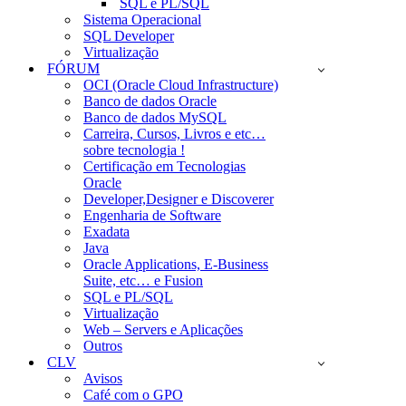
SQL e PL/SQL
Sistema Operacional
SQL Developer
Virtualização
FÓRUM
OCI (Oracle Cloud Infrastructure)
Banco de dados Oracle
Banco de dados MySQL
Carreira, Cursos, Livros e etc…
sobre tecnologia !
Certificação em Tecnologias
Oracle
Developer,Designer e Discoverer
Engenharia de Software
Exadata
Java
Oracle Applications, E-Business
Suite, etc… e Fusion
SQL e PL/SQL
Virtualização
Web – Servers e Aplicações
Outros
CLV
Avisos
Café com o GPO