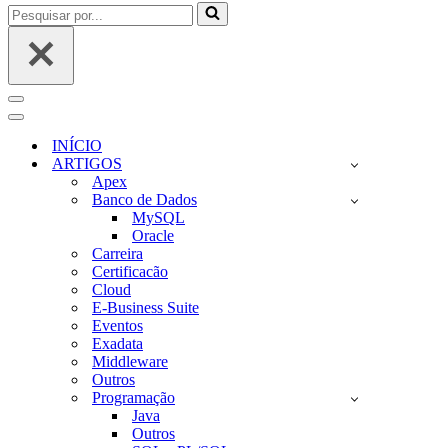
Pesquisar
por...
Menu
de
Menu
navegação
de
INÍCIO
navegação
ARTIGOS
Apex
Banco de Dados
MySQL
Oracle
Carreira
Certificacão
Cloud
E-Business Suite
Eventos
Exadata
Middleware
Outros
Programação
Java
Outros