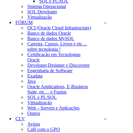
SQL e PL/SQL
Sistema Operacional
SQL Developer
Virtualização
FÓRUM
OCI (Oracle Cloud Infrastructure)
Banco de dados Oracle
Banco de dados MySQL
Carreira, Cursos, Livros e etc…
sobre tecnologia !
Certificação em Tecnologias
Oracle
Developer,Designer e Discoverer
Engenharia de Software
Exadata
Java
Oracle Applications, E-Business
Suite, etc… e Fusion
SQL e PL/SQL
Virtualização
Web – Servers e Aplicações
Outros
CLV
Avisos
Café com o GPO