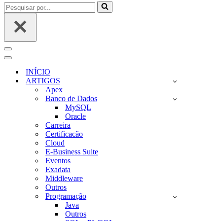
Pesquisar
por...
Menu
de
Menu
navegação
de
INÍCIO
navegação
ARTIGOS
Apex
Banco de Dados
MySQL
Oracle
Carreira
Certificacão
Cloud
E-Business Suite
Eventos
Exadata
Middleware
Outros
Programação
Java
Outros