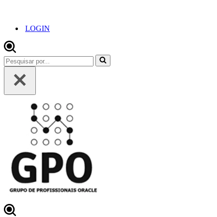
LOGIN
Pesquisar
por...