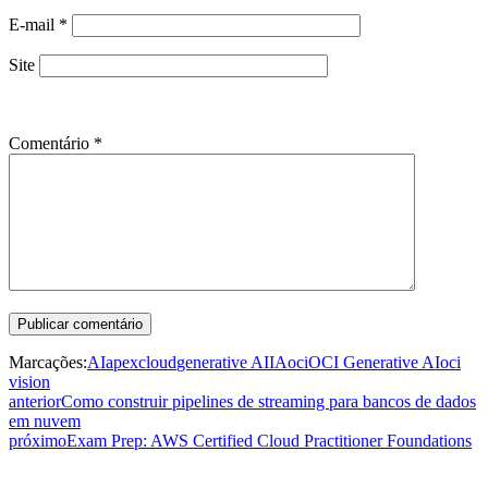
E-mail
*
Site
Comentário
*
Marcações:
AI
apex
cloud
generative AI
IA
oci
OCI Generative AI
oci
vision
anterior
Como construir pipelines de streaming para bancos de dados
em nuvem
próximo
Exam Prep: AWS Certified Cloud Practitioner Foundations