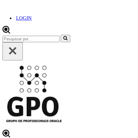
LOGIN
Pesquisar
por...