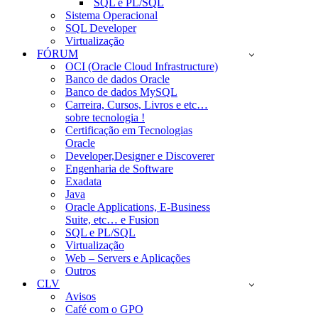
SQL e PL/SQL
Sistema Operacional
SQL Developer
Virtualização
FÓRUM
OCI (Oracle Cloud Infrastructure)
Banco de dados Oracle
Banco de dados MySQL
Carreira, Cursos, Livros e etc…
sobre tecnologia !
Certificação em Tecnologias
Oracle
Developer,Designer e Discoverer
Engenharia de Software
Exadata
Java
Oracle Applications, E-Business
Suite, etc… e Fusion
SQL e PL/SQL
Virtualização
Web – Servers e Aplicações
Outros
CLV
Avisos
Café com o GPO