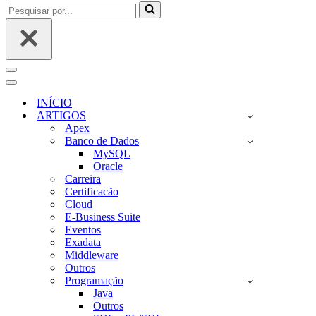
Pesquisar
por...
Menu
de
Menu
navegação
de
INÍCIO
navegação
ARTIGOS
Apex
Banco de Dados
MySQL
Oracle
Carreira
Certificacão
Cloud
E-Business Suite
Eventos
Exadata
Middleware
Outros
Programação
Java
Outros