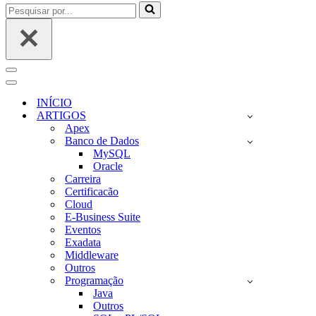
Pesquisar
por...
Menu
de
Menu
navegação
de
INÍCIO
navegação
ARTIGOS
Apex
Banco de Dados
MySQL
Oracle
Carreira
Certificacão
Cloud
E-Business Suite
Eventos
Exadata
Middleware
Outros
Programação
Java
Outros