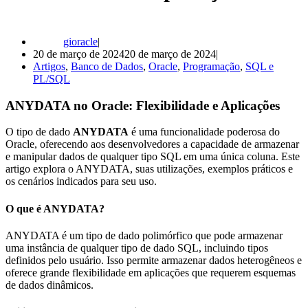
gioracle
20 de março de 2024
20 de março de 2024
Artigos
,
Banco de Dados
,
Oracle
,
Programação
,
SQL e
PL/SQL
ANYDATA no Oracle: Flexibilidade e Aplicações
O tipo de dado
ANYDATA
é uma funcionalidade poderosa do
Oracle, oferecendo aos desenvolvedores a capacidade de armazenar
e manipular dados de qualquer tipo SQL em uma única coluna. Este
artigo explora o ANYDATA, suas utilizações, exemplos práticos e
os cenários indicados para seu uso.
O que é ANYDATA?
ANYDATA é um tipo de dado polimórfico que pode armazenar
uma instância de qualquer tipo de dado SQL, incluindo tipos
definidos pelo usuário. Isso permite armazenar dados heterogêneos e
oferece grande flexibilidade em aplicações que requerem esquemas
de dados dinâmicos.