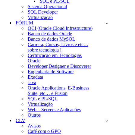
SQL e PL/SQL
Sistema Operacional
SQL Developer
Virtualização
FÓRUM
OCI (Oracle Cloud Infrastructure)
Banco de dados Oracle
Banco de dados MySQL
Carreira, Cursos, Livros e etc…
sobre tecnologia !
Certificação em Tecnologias
Oracle
Developer,Designer e Discoverer
Engenharia de Software
Exadata
Java
Oracle Applications, E-Business
Suite, etc… e Fusion
SQL e PL/SQL
Virtualização
Web – Servers e Aplicações
Outros
CLV
Avisos
Café com o GPO