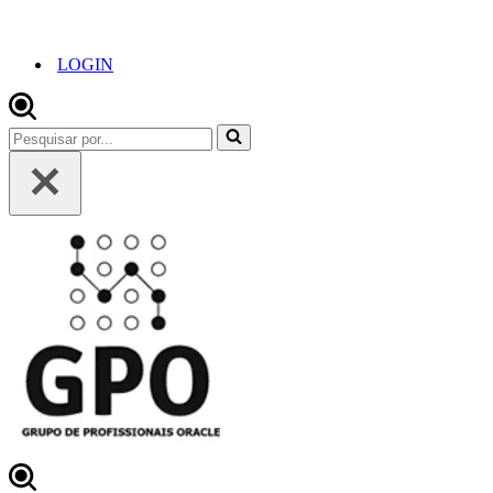
LOGIN
Pesquisar
por...