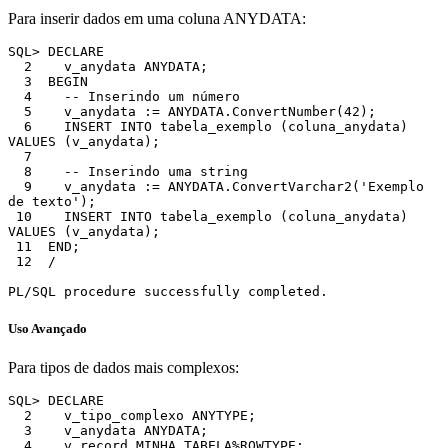
Para inserir dados em uma coluna ANYDATA:
SQL> DECLARE

  2    v_anydata ANYDATA;

  3  BEGIN

  4    -- Inserindo um número

  5    v_anydata := ANYDATA.ConvertNumber(42);

  6    INSERT INTO tabela_exemplo (coluna_anydata) 
VALUES (v_anydata);

  7  

  8    -- Inserindo uma string

  9    v_anydata := ANYDATA.ConvertVarchar2('Exemplo 
de texto');

 10    INSERT INTO tabela_exemplo (coluna_anydata) 
VALUES (v_anydata);

 11  END;

 12  /

Uso Avançado
Para tipos de dados mais complexos:
SQL> DECLARE

  2    v_tipo_complexo ANYTYPE;

  3    v_anydata ANYDATA;

  4    v_record MINHA_TABELA%ROWTYPE;
