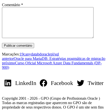
Comentário
*
Marcações:
19c
anydata
bd
oracle
pl/sql
anterior
Oracle para MariaDB: Estratégias pragmáticas de migração
próximo
Curso Oficial Microsoft Azure Data Fundamentals (DP-
900)
LinkedIn
Facebook
Twitter
Copyright 2001 - 2026 - GPO (Grupo de Profissionais Oracle )
Todas as marcas registradas que aparecem no GPO são de
propriedade de seus respectivos donos. O GPO é um site sem fins