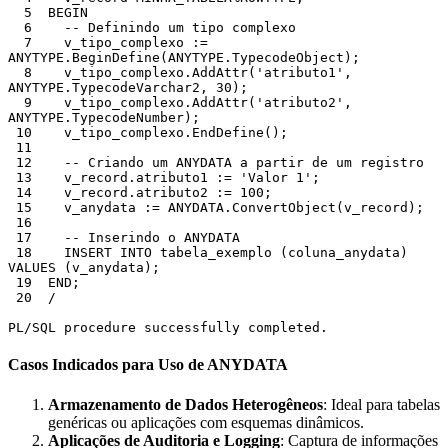
  5  BEGIN

  6    -- Definindo um tipo complexo

  7    v_tipo_complexo := 
ANYTYPE.BeginDefine(ANYTYPE.TypecodeObject);

  8    v_tipo_complexo.AddAttr('atributo1', 
ANYTYPE.TypecodeVarchar2, 30);

  9    v_tipo_complexo.AddAttr('atributo2', 
ANYTYPE.TypecodeNumber);

 10    v_tipo_complexo.EndDefine();

 11  

 12    -- Criando um ANYDATA a partir de um registro

 13    v_record.atributo1 := 'Valor 1';

 14    v_record.atributo2 := 100;

 15    v_anydata := ANYDATA.ConvertObject(v_record);

 16  

 17    -- Inserindo o ANYDATA

 18    INSERT INTO tabela_exemplo (coluna_anydata) 
VALUES (v_anydata);

 19  END;

 20  /

Casos Indicados para Uso de ANYDATA
Armazenamento de Dados Heterogêneos
: Ideal para tabelas
genéricas ou aplicações com esquemas dinâmicos.
Aplicações de Auditoria e Logging
: Captura de informações