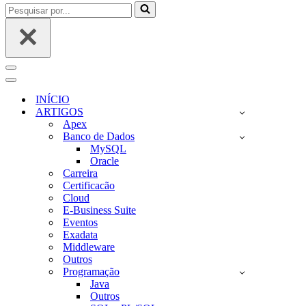
Pesquisar
por...
Menu
de
Menu
navegação
de
INÍCIO
navegação
ARTIGOS
Apex
Banco de Dados
MySQL
Oracle
Carreira
Certificacão
Cloud
E-Business Suite
Eventos
Exadata
Middleware
Outros
Programação
Java
Outros