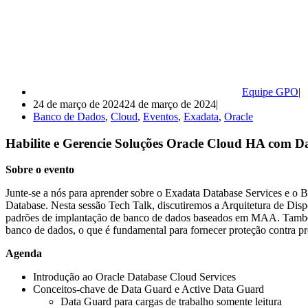
Equipe GPO
24 de março de 2024
24 de março de 2024
Banco de Dados
,
Cloud
,
Eventos
,
Exadata
,
Oracle
Habilite e Gerencie Soluções Oracle Cloud HA c
Sobre o evento
Junte-se a nós para aprender sobre o Exadata Database Services e o
Database. Nesta sessão Tech Talk, discutiremos a Arquitetura de D
padrões de implantação de banco de dados baseados em MAA. Também
banco de dados, o que é fundamental para fornecer proteção contra p
Agenda
Introdução ao Oracle Database Cloud Services
Conceitos-chave de Data Guard e Active Data Guard
Data Guard para cargas de trabalho somente leitura