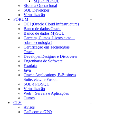
SQL e PL/SQL
Sistema Operacional
SQL Developer
Virtualização
FÓRUM
OCI (Oracle Cloud Infrastructure)
Banco de dados Oracle
Banco de dados MySQL
Carreira, Cursos, Livros e etc…
sobre tecnologia !
Certificação em Tecnologias
Oracle
Developer,Designer e Discoverer
Engenharia de Software
Exadata
Java
Oracle Applications, E-Business
Suite, etc… e Fusion
SQL e PL/SQL
Virtualização
Web – Servers e Aplicações
Outros
CLV
Avisos
Café com o GPO