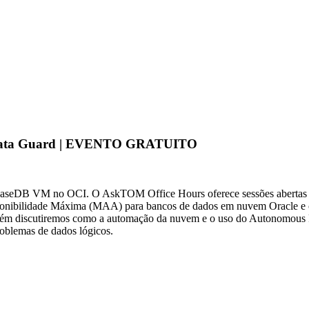
om Data Guard | EVENTO GRATUITO
 BaseDB VM no OCI. O AskTOM Office Hours oferece sessões abertas e g
isponibilidade Máxima (MAA) para bancos de dados em nuvem Oracle e
 discutiremos como a automação da nuvem e o uso do Autonomous Rec
roblemas de dados lógicos.